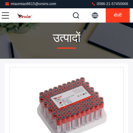
miaomiao8615@orsins.com
0086-21-57450666
बोली
उत्पादों