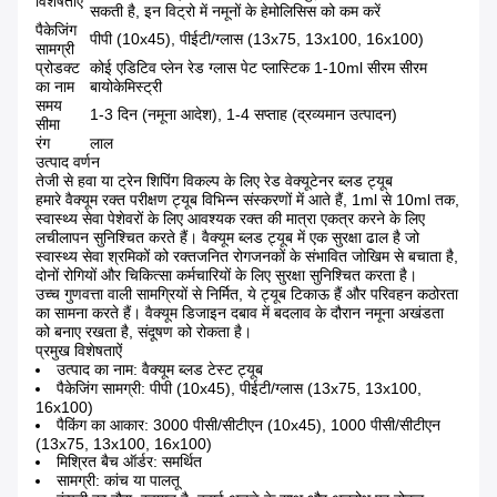
विशेषताएँ
सकती है, इन विट्रो में नमूनों के हेमोलिसिस को कम करें
पैकेजिंग
पीपी (10x45), पीईटी/ग्लास (13x75, 13x100, 16x100)
सामग्री
प्रोडक्ट
कोई एडिटिव प्लेन रेड ग्लास पेट प्लास्टिक 1-10ml सीरम सीरम
का नाम
बायोकेमिस्ट्री
समय
1-3 दिन (नमूना आदेश), 1-4 सप्ताह (द्रव्यमान उत्पादन)
सीमा
रंग
लाल
उत्पाद वर्णन
तेजी से हवा या ट्रेन शिपिंग विकल्प के लिए रेड वेक्यूटेनर ब्लड ट्यूब
हमारे वैक्यूम रक्त परीक्षण ट्यूब विभिन्न संस्करणों में आते हैं, 1ml से 10ml तक,
स्वास्थ्य सेवा पेशेवरों के लिए आवश्यक रक्त की मात्रा एकत्र करने के लिए
लचीलापन सुनिश्चित करते हैं। वैक्यूम ब्लड ट्यूब में एक सुरक्षा ढाल है जो
स्वास्थ्य सेवा श्रमिकों को रक्तजनित रोगजनकों के संभावित जोखिम से बचाता है,
दोनों रोगियों और चिकित्सा कर्मचारियों के लिए सुरक्षा सुनिश्चित करता है।
उच्च गुणवत्ता वाली सामग्रियों से निर्मित, ये ट्यूब टिकाऊ हैं और परिवहन कठोरता
का सामना करते हैं। वैक्यूम डिजाइन दबाव में बदलाव के दौरान नमूना अखंडता
को बनाए रखता है, संदूषण को रोकता है।
प्रमुख विशेषताऐं
उत्पाद का नाम: वैक्यूम ब्लड टेस्ट ट्यूब
पैकेजिंग सामग्री: पीपी (10x45), पीईटी/ग्लास (13x75, 13x100,
16x100)
पैकिंग का आकार: 3000 पीसी/सीटीएन (10x45), 1000 पीसी/सीटीएन
(13x75, 13x100, 16x100)
मिश्रित बैच ऑर्डर: समर्थित
सामग्री: कांच या पालतू