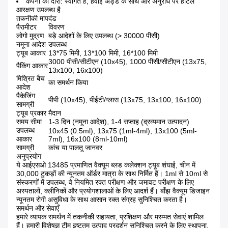
कंपनी का दौरा: स्वागत है, हवाई अड्डे के साथ और अनुरोध पर होटल
आरक्षण उपलब्ध है
तकनीकी मापदंड
पैरामीटर
विवरण
लोगो मुद्रण
बड़े आदेशों के लिए उपलब्ध (> 30000 पीसी)
नमूना आदेश
उपलब्ध
ट्यूब आकार
13*75 मिमी, 13*100 मिमी, 16*100 मिमी
3000 पीसी/सीटीएन (10x45), 1000 पीसी/सीटीएन (13x75,
पैकिंग आकार
13x100, 16x100)
मिश्रित बैच
का समर्थन किया
आदेश
पैकेजिंग
पीपी (10x45), पीईटी/ग्लास (13x75, 13x100, 16x100)
सामग्री
ट्यूब प्रकार
मैदान
समय सीमा
1-3 दिन (नमूना आदेश), 1-4 सप्ताह (द्रव्यमान उत्पादन)
उपलब्ध
10x45 (0.5ml), 13x75 (1ml-4ml), 13x100 (5ml-
आकार
7ml), 16x100 (8ml-10ml)
सामग्री
कांच या पालतू जानवर
अनुप्रयोग
ये आईएसओ 13485 प्रमाणित वैक्यूम ब्लड कलेक्शन ट्यूब शंघाई, चीन में
30,000 टुकड़ों की न्यूनतम ऑर्डर मात्रा के साथ निर्मित हैं। 1ml से 10ml से
संस्करणों में उपलब्ध, वे नियमित रक्त परीक्षण और जमावट परीक्षण के लिए
अस्पतालों, क्लीनिकों और प्रयोगशालाओं के लिए आदर्श हैं। बाँझ वैक्यूम डिजाइन
न्यूनतम रोगी असुविधा के साथ आसान रक्त संग्रह सुनिश्चित करता है।
समर्थन और सेवाएँ
हमारे व्यापक समर्थन में तकनीकी सहायता, प्रशिक्षण और मरम्मत सेवाएं शामिल
हैं। हमारी विशेषज्ञ टीम इष्टतम उत्पाद प्रदर्शन सुनिश्चित करने के लिए स्थापना,