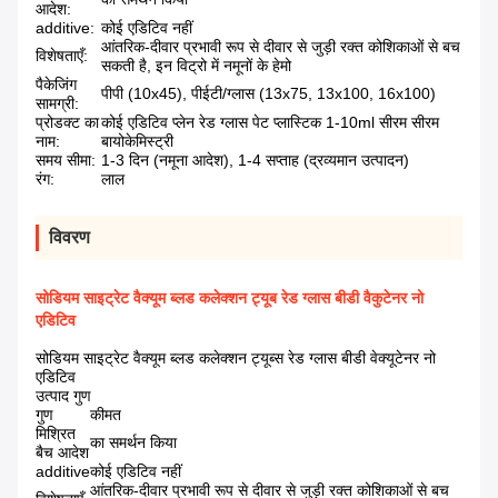
आदेश:
additive:
कोई एडिटिव नहीं
आंतरिक-दीवार प्रभावी रूप से दीवार से जुड़ी रक्त कोशिकाओं से बच
विशेषताएँ:
सकती है, इन विट्रो में नमूनों के हेमो
पैकेजिंग
पीपी (10x45), पीईटी/ग्लास (13x75, 13x100, 16x100)
सामग्री:
प्रोडक्ट का
कोई एडिटिव प्लेन रेड ग्लास पेट प्लास्टिक 1-10ml सीरम सीरम
नाम:
बायोकेमिस्ट्री
समय सीमा:
1-3 दिन (नमूना आदेश), 1-4 सप्ताह (द्रव्यमान उत्पादन)
रंग:
लाल
विवरण
सोडियम साइट्रेट वैक्यूम ब्लड कलेक्शन ट्यूब रेड ग्लास बीडी वैकुटेनर नो
एडिटिव
सोडियम साइट्रेट वैक्यूम ब्लड कलेक्शन ट्यूब्स रेड ग्लास बीडी वेक्यूटेनर नो
एडिटिव
उत्पाद गुण
गुण
कीमत
मिश्रित
का समर्थन किया
बैच आदेश
additive
कोई एडिटिव नहीं
आंतरिक-दीवार प्रभावी रूप से दीवार से जुड़ी रक्त कोशिकाओं से बच