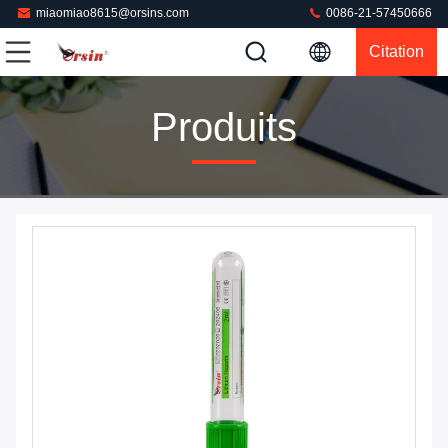
miaomiao8615@orsins.com
0086-21-57450666
Citation
Produits