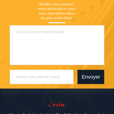
Veuillez nous envoyer 
votre demande et nous 
vous répondrons dans 
les plus brefs délais.
Envoyer