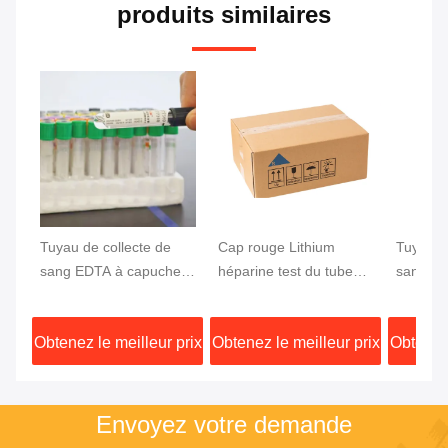
produits similaires
Tuyau de collecte de
Cap rouge Lithium
Tuyau d
sang EDTA à capuche
héparine test du tube
sang à 
grise pour le test du
sanguin Séparation
capucho
glucose
rapide Activateur de
de sang
Obtenez le meilleur prix
Obtenez le meilleur prix
Obtenez 
caillot Séparateur de gel
Envoyez votre demande