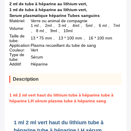
2 ml de tube à héparine au lithium vert
,
1 ml de tube à héparine au lithium vert
,
Serum plasmatique héparine Tubes sanguins
Matériel:
Verre ou animal de compagnie
1 ml 、 2ml 、 3 ml 、 4ml 、 5ml 、 6 ml 、 7ml
Volume:
、 8 ml 、 9ml 、 10ml
Taille de
13 * 75 mm 、 13 * 100 mm 、 16 * 100 mm
tube:
Application:
Plasma recueillant du tube de sang
Couleur:
Vert
Type de
Sérum
tube:
Additif:
Héparine
Description
1 ml 2 ml vert haut du lithium tube à héparine tube à
héparine LH sérum plasma tube à héparine sang
1 ml 2 ml vert haut du lithium tube à
héparine tube à héparine LH sérum