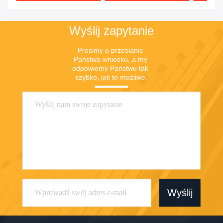
Wyślij zapytanie
Prosimy o przesłanie 
Państwa wniosku, a my 
odpowiemy Państwu tak 
szybko, jak to możliwe.
Wyślij