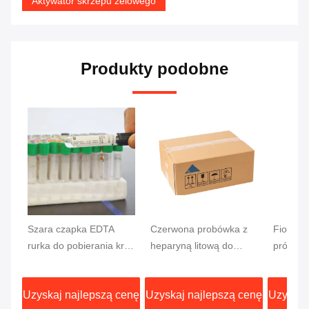
Aktywator skrzepu żelowego
Produkty podobne
Szara czapka EDTA
Czerwona probówka z
Fioleto
rurka do pobierania krwi
heparyną litową do
próżnio
do badania glukozy
badań
krwi z 
13x75mm próbka krwi
test CF 
Uzyskaj najlepszą cenę
Uzyskaj najlepszą cenę
Uzyskaj
korek