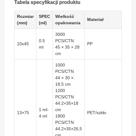
Tabela specyfikacji produktu
Rozmiar
SPEC
Wielkość
Materiał
(mm)
(ml)
opakowania
3000
0.5
PCS/CTN
10x45
PP
ml
45 × 35 × 28
cm
1000
PCS/CTN
44 × 30 ×
18,5 cm
1200
PCS/CTN
44.2×35×18
1 ml-
cm
13×75
PET/szkło
4 ml
1800
PCS/CTN
44.2×35×26,5
cm