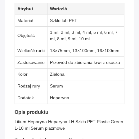
Atrybut
Wartość
Materiał
Szkło lub PET
1 ml, 2 ml, 3 ml, 4 ml, 5 ml, 6 ml, 7
Objętość
ml, 8 ml, 9 ml, 10 ml
Wielkość rurki
13×75mm, 13×100mm, 16×100mm
Zastosowanie
Przewód do zbierania krwi z osocza
Kolor
Zielona
Rodzaj rury
Serum
Dodatek
Heparyna
Opis produktu
Litium Heparyna Heparyna LH Szkło PET Plastic Green
1-10 ml Serum plazmowe