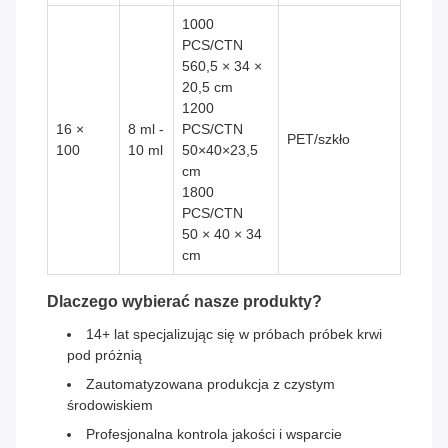
1000
PCS/CTN
560,5 × 34 ×
20,5 cm
1200
16 ×
8 ml -
PCS/CTN
PET/szkło
100
10 ml
50×40×23,5
cm
1800
PCS/CTN
50 × 40 × 34
cm
Dlaczego wybierać nasze produkty?
14+ lat specjalizując się w próbach próbek krwi
pod próżnią
Zautomatyzowana produkcja z czystym
środowiskiem
Profesjonalna kontrola jakości i wsparcie