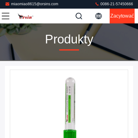
miaomiao8615@orsins.com
0086-21-57450666
Zacytować
Produkty