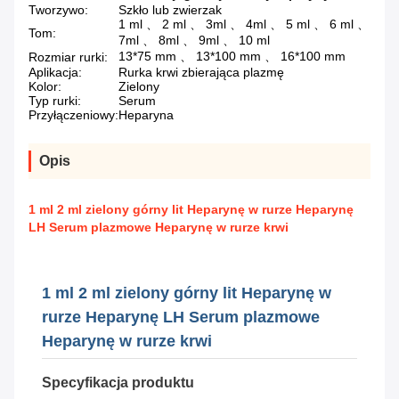
Tworzywo:
Szkło lub zwierzak
1 ml 、 2 ml 、 3ml 、 4ml 、 5 ml 、 6 ml 、
Tom:
7ml 、 8ml 、 9ml 、 10 ml
13*75 mm 、 13*100 mm 、 16*100 mm
Rozmiar rurki:
Aplikacja:
Rurka krwi zbierająca plazmę
Kolor:
Zielony
Typ rurki:
Serum
Przyłączeniowy:
Heparyna
Opis
1 ml 2 ml zielony górny lit Heparynę w rurze Heparynę
LH Serum plazmowe Heparynę w rurze krwi
1 ml 2 ml zielony górny lit Heparynę w
rurze Heparynę LH Serum plazmowe
Heparynę w rurze krwi
Specyfikacja produktu