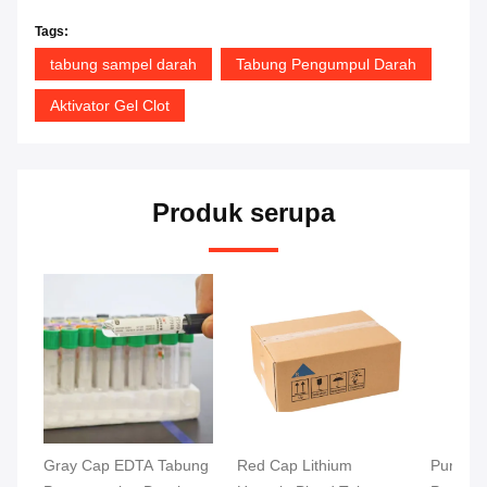
Tags:
tabung sampel darah
Tabung Pengumpul Darah
Aktivator Gel Clot
Produk serupa
Gray Cap EDTA Tabung
Red Cap Lithium
Purple 