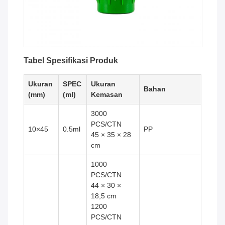
Tabel Spesifikasi Produk
Ukuran
SPEC
Ukuran
Bahan
(mm)
(ml)
Kemasan
3000
PCS/CTN
10×45
0.5ml
PP
45 × 35 × 28
cm
1000
PCS/CTN
44 × 30 ×
18,5 cm
1200
PCS/CTN