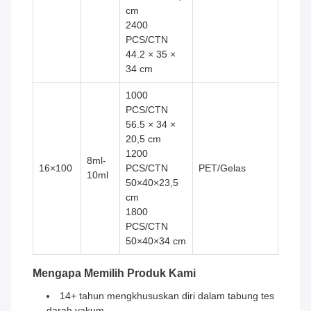
cm
2400
PCS/CTN
44.2 × 35 ×
34 cm
1000
PCS/CTN
56.5 × 34 ×
20,5 cm
1200
8ml-
16×100
PCS/CTN
PET/Gelas
10ml
50×40×23,5
cm
1800
PCS/CTN
50×40×34 cm
Mengapa Memilih Produk Kami
14+ tahun mengkhususkan diri dalam tabung tes
darah vakum