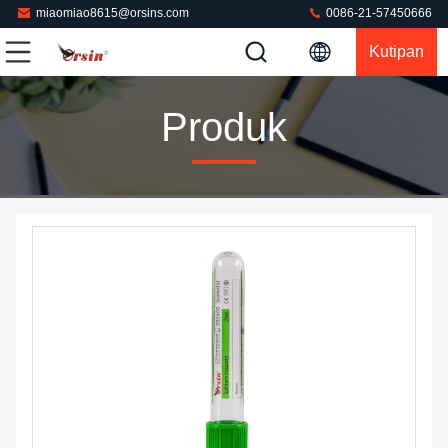
miaomiao8615@orsins.com
0086-21-57450666
Kutipan
Produk