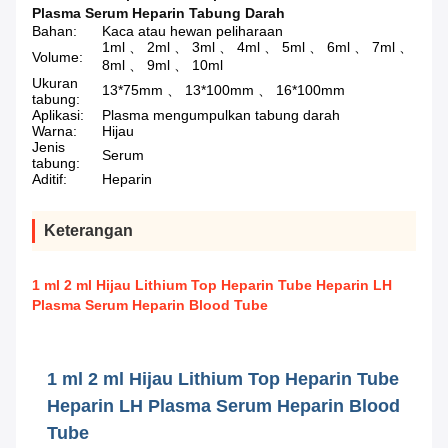
Plasma Serum Heparin Tabung Darah
Bahan:
Kaca atau hewan peliharaan
1ml 、 2ml 、 3ml 、 4ml 、 5ml 、 6ml 、 7ml 、
Volume:
8ml 、 9ml 、 10ml
Ukuran
13*75mm 、 13*100mm 、 16*100mm
tabung:
Aplikasi:
Plasma mengumpulkan tabung darah
Warna:
Hijau
Jenis
Serum
tabung:
Aditif:
Heparin
Keterangan
1 ml 2 ml Hijau Lithium Top Heparin Tube Heparin LH
Plasma Serum Heparin Blood Tube
1 ml 2 ml Hijau Lithium Top Heparin Tube
Heparin LH Plasma Serum Heparin Blood
Tube