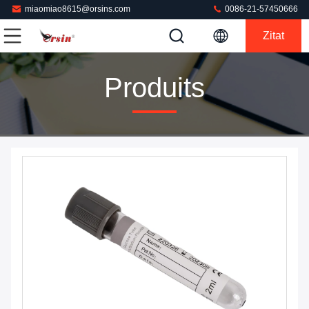
miaomiao8615@orsins.com
0086-21-57450666
Zitat
Produits