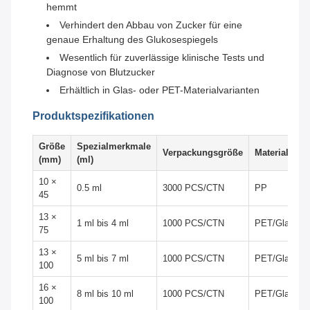
hemmt
Verhindert den Abbau von Zucker für eine
genaue Erhaltung des Glukosespiegels
Wesentlich für zuverlässige klinische Tests und
Diagnose von Blutzucker
Erhältlich in Glas- oder PET-Materialvarianten
Produktspezifikationen
Größe
Spezialmerkmale
Verpackungsgröße
Material
(mm)
(ml)
10 ×
0.5 ml
3000 PCS/CTN
PP
45
13 ×
1 ml bis 4 ml
1000 PCS/CTN
PET/Glas
75
13 ×
5 ml bis 7 ml
1000 PCS/CTN
PET/Glas
100
16 ×
8 ml bis 10 ml
1000 PCS/CTN
PET/Glas
100