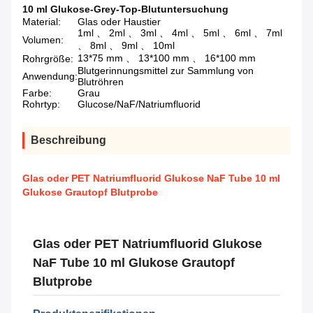
10 ml Glukose-Grey-Top-Blutuntersuchung
Material:
Glas oder Haustier
1ml 、 2ml 、 3ml 、 4ml 、 5ml 、 6ml 、 7ml
Volumen:
、 8ml 、 9ml 、 10ml
13*75 mm 、 13*100 mm 、 16*100 mm
Rohrgröße:
Blutgerinnungsmittel zur Sammlung von
Anwendung:
Blutröhren
Farbe:
Grau
Rohrtyp:
Glucose/NaF/Natriumfluorid
Beschreibung
Glas oder PET Natriumfluorid Glukose NaF Tube 10 ml
Glukose Grautopf Blutprobe
Glas oder PET Natriumfluorid Glukose
NaF Tube 10 ml Glukose Grautopf
Blutprobe