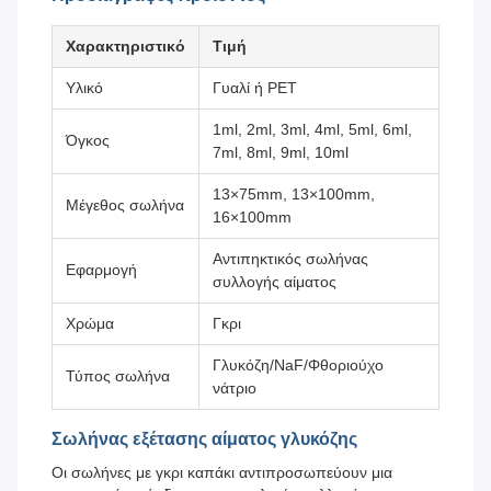
Χαρακτηριστικό
Τιμή
Υλικό
Γυαλί ή PET
1ml, 2ml, 3ml, 4ml, 5ml, 6ml,
Όγκος
7ml, 8ml, 9ml, 10ml
13×75mm, 13×100mm,
Μέγεθος σωλήνα
16×100mm
Αντιπηκτικός σωλήνας
Εφαρμογή
συλλογής αίματος
Χρώμα
Γκρι
Γλυκόζη/NaF/Φθοριούχο
Τύπος σωλήνα
νάτριο
Σωλήνας εξέτασης αίματος γλυκόζης
Οι σωλήνες με γκρι καπάκι αντιπροσωπεύουν μια