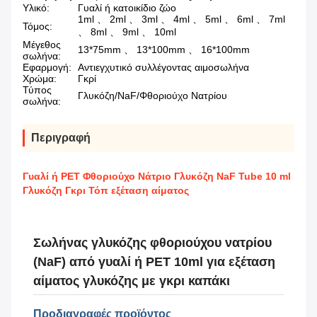
Υλικό:
Γυαλί ή κατοικίδιο ζώο
1ml 、 2ml 、 3ml 、 4ml 、 5ml 、 6ml 、 7ml
Τόμος:
、 8ml 、 9ml 、 10ml
Μέγεθος
13*75mm 、 13*100mm 、 16*100mm
σωλήνα:
Εφαρμογή:
Αντιεγχυτικό συλλέγοντας αιμοσωλήνα
Χρώμα:
Γκρί
Τύπος
Γλυκόζη/NaF/Φθοριούχο Νατρίου
σωλήνα:
Περιγραφή
Γυαλί ή PET Φθοριούχο Νάτριο Γλυκόζη NaF Tube 10 ml
Γλυκόζη Γκρι Τόπ εξέταση αίματος
Σωλήνας γλυκόζης φθοριούχου νατρίου
(NaF) από γυαλί ή PET 10ml για εξέταση
αίματος γλυκόζης με γκρι καπάκι
Προδιαγραφές προϊόντος