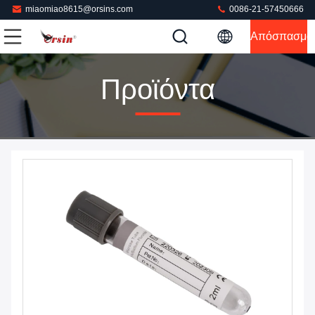
miaomiao8615@orsins.com
0086-21-57450666
Απόσπασμα
Προϊόντα