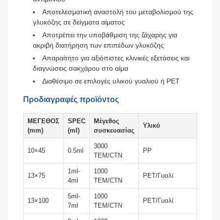
Αποτελεσματική αναστολή του μεταβολισμού της
γλυκόζης σε δείγματα αίματος
Αποτρέπει την υποβάθμιση της ζάχαρης για
ακριβή διατήρηση των επιπέδων γλυκόζης
Απαραίτητο για αξιόπιστες κλινικές εξετάσεις και
διαγνώσεις σακχάρου στο αίμα
Διαθέσιμο σε επιλογές υλικού γυαλιού ή PET
Προδιαγραφές προϊόντος
ΜΕΓΕΘΟΣ
SPEC
Μέγεθος
Υλικό
(mm)
(ml)
συσκευασίας
3000
10×45
0.5ml
PP
ΤΕΜ/CTN
1ml-
1000
13×75
PET/Γυαλί
4ml
ΤΕΜ/CTN
5ml-
1000
13×100
PET/Γυαλί
7ml
ΤΕΜ/CTN