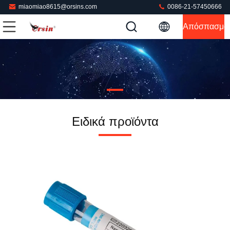
miaomiao8615@orsins.com
0086-21-57450666
Απόσπασμα
Ειδικά προϊόντα