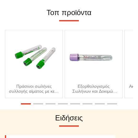
Τοπ προϊόντα
Πράσινοι σωλήνες
Εξορθολογισμός
Ακρι
συλλογής αίματος με κενό
Σωλήνων και Δοκιμών
Συ
Λίθιο Ηπαρίνη
Φλεβοτομής για Δείγματα
Κε
Αιμοσωλήνας 5ml 6ml
Αίματος Κυττάρων Χωρίς
7ml
Κύτταρα (CF DNA)
Ειδήσεις