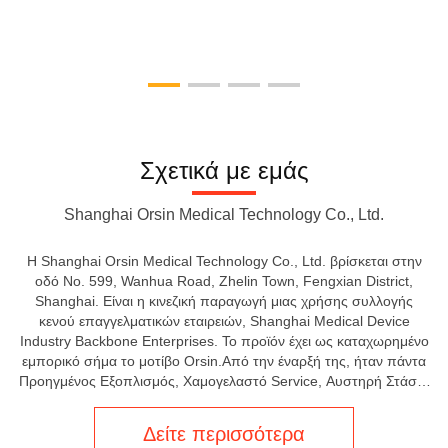
Σχετικά με εμάς
Shanghai Orsin Medical Technology Co., Ltd.
Η Shanghai Orsin Medical Technology Co., Ltd. βρίσκεται στην
οδό No. 599, Wanhua Road, Zhelin Town, Fengxian District,
Shanghai. Είναι η κινεζική παραγωγή μιας χρήσης συλλογής
κενού επαγγελματικών εταιρειών, Shanghai Medical Device
Industry Backbone Enterprises. Το προϊόν έχει ως καταχωρημένο
εμπορικό σήμα το μοτίβο Orsin.Από την έναρξή της, ήταν πάντα
Προηγμένος Εξοπλισμός, Χαμογελαστό Service, Αυστηρή Στάση,
Τέλεια Προϊόντα για να εξυπηρετήσει τη βιομηχανία. Με εξαιρετική
ποιότητα και εξαιρετι...
Δείτε περισσότερα