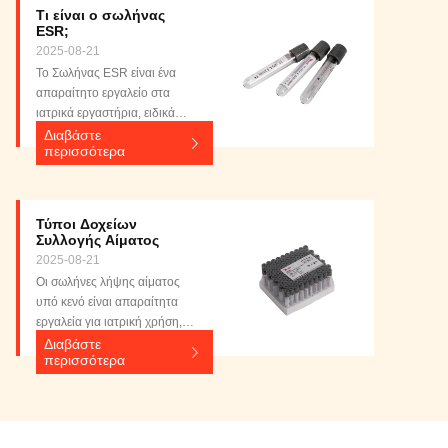
Τι είναι ο σωλήνας
ESR;
2025-08-21
Το Σωλήνας ESR είναι ένα
απαραίτητο εργαλείο στα
ιατρικά εργαστήρια, ειδικά
σχεδιασμένο για χρήση σε
Διαβάστε
περισσότερα
Αυτόματοι Αναλυτές
Ταχύτητας Καθίζησης
Ερυθρών (ESR), οι οποίοι
μετρούν την ταχύτητα με την
Τύποι Δοχείων
οποία τα ερυθρά αιμοσφαίρια
Συλλογής Αίματος
κατακάθονται σε μια χρονική
2025-08-21
περίοδο. Αυτή η εξέταση είναι
Οι σωλήνες λήψης αίματος
κρίσιμη για τη διάγνω...
υπό κενό είναι απαραίτητα
εργαλεία για ιατρική χρήση,
σχεδιασμένα για ακριβή
Διαβάστε
περισσότερα
ποσοτική λήψη
αίματος.χρησιμοποιείται σε
συνδυασμό με βελόνες
συλλογής φλεβικού αίματος,
ευνοούνται για την ευκολία