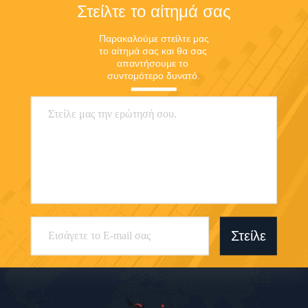
Στείλτε το αίτημά σας
Παρακαλούμε στείλτε μας 
το αίτημά σας και θα σας 
απαντήσουμε το 
συντομότερο δυνατό.
Στείλε