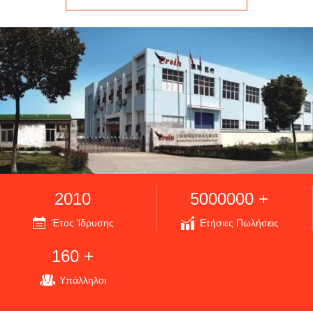
2010
5000000 +
Έτος Ίδρυσης
Ετήσιες Πωλήσεις
160 +
Υπάλληλοι