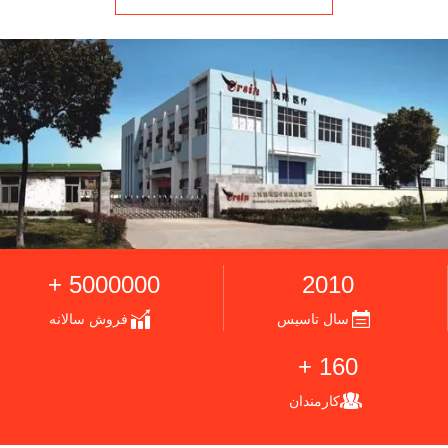
5000000 +
2010
سال تاسیس
فروش سالانه
160 +
کارمندان