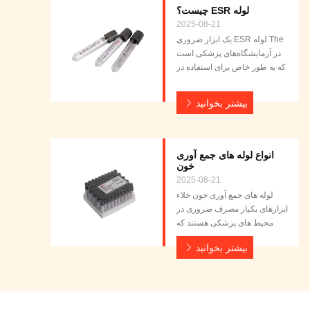
لوله ESR چيست؟
2025-08-21
The لوله ESR یک ابزار ضروری
در آزمایشگاه‌های پزشکی است
که به طور خاص برای استفاده در
آنالایزرهای خودکار سرعت
رسوب گلبول‌های قرمز (ESR)
بیشتر بخوانید
طراحی شده است، که سرعت
رسوب گلبول‌های قرمز خون را
در یک بازه زمانی اندازه‌گیری
می‌کنند. این آزمایش برای
انواع لوله های جمع آوری
تشخیص و نظارت بر شرایط
خون
التهابی، عفونت‌ها و بیماری‌های
2025-08-21
خودایمن...
لوله های جمع آوری خون خلاء
ابزارهای یکبار مصرف ضروری در
محیط های پزشکی هستند که
برای جمع آوری خون کمی دقیق
بیشتر بخوانید
طراحی شده اند. این لوله ها که
همراه با سوزن های جمع آوری
خون وریدی استفاده می شوند، به
دلیل سهولت استفاده، تمیزی،
ایمنی، دقت و قابلیت اطمینان