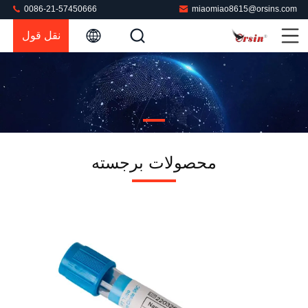
0086-21-57450666
miaomiao8615@orsins.com
نقل قول
محصولات برجسته