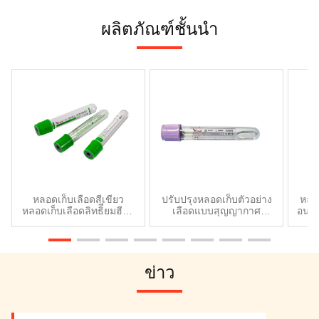
ผลิตภัณฑ์ชั้นนํา
หลอดเก็บเลือดสีเขียว
ปรับปรุงหลอดเก็บตัวอย่าง
หลอ
หลอดเก็บเลือดลิทธิียมฮีพา
เลือดแบบสุญญากาศ
อนาม
รีน หลอดเลือด 5ml 6ml
ปราศจากเซลล์ DNA และ
หล
7ml
การทดสอบ
ข่าว