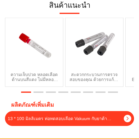
สินค้าแนะนำ
คุณสมบัติเด่นของหลอดเหล่านี้
อยู่ที่ฝา...
ความเจ็บปวด หลอดเลือด
สะดวกกระบวนการตรวจ
ยา
ด้านบนสีแดง ไม่มีหลอด
สอบของคุณ ด้วยการแก้ไข
EDT
เก็บเลือดแบบเพิ่ม Bd ไม่มี
การตรวจสอบเซรั่มหรือ
เล
หลอดเพิ่ม
พลาสมาของเรา
E
ผลิตภัณฑ์เพิ่มเติม
13 * 100 มิลลิเมตร ท่อทดสอบเลือด Vakuum กับยาต้านการตอง รวมสารเสริม EDTA K3