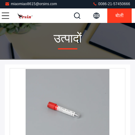
miaomiao8615@orsins.com
0086-21-57450666
बोली
उत्पादों