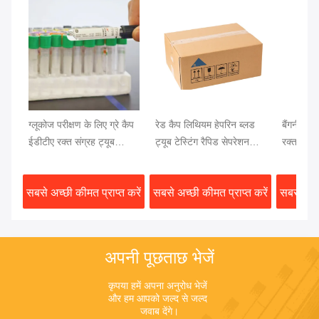
ग्लूकोज परीक्षण के लिए ग्रे कैप
रेड कैप लिथियम हेपरिन ब्लड
बैंगनी कैप 
ईडीटीए रक्त संग्रह ट्यूब
ट्यूब टेस्टिंग रैपिड सेपरेशन
रक्त परीक
13x75 मिमी रक्त नमूना
क्लॉट एक्टिवेटर जेल सेपरेटर
रक्त परीक्ष
सबसे अच्छी कीमत प्राप्त करें
सबसे अच्छी कीमत प्राप्त करें
सबसे अच्छ
अपनी पूछताछ भेजें
कृपया हमें अपना अनुरोध भेजें 
और हम आपको जल्द से जल्द 
जवाब देंगे।