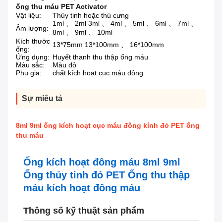
ống thu máu PET Activator
Vật liệu:
Thủy tinh hoặc thú cưng
1ml 、 2ml 3ml 、 4ml 、 5ml 、 6ml 、 7ml 、
Âm lượng:
8ml 、 9ml 、 10ml
Kích thước
13*75mm 13*100mm 、 16*100mm
ống:
Ứng dụng:
Huyết thanh thu thập ống máu
Màu sắc:
Màu đỏ
Phụ gia:
chất kích hoạt cục máu đông
Sự miêu tả
8ml 9ml ống kích hoạt cục máu đông kính đỏ PET ống
thu máu
Ống kích hoạt đông máu 8ml 9ml
Ống thủy tinh đỏ PET Ống thu thập
máu kích hoạt đông máu
Thông số kỹ thuật sản phẩm