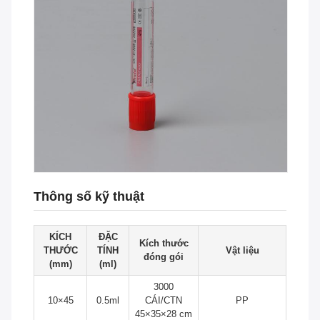
Thông số kỹ thuật
KÍCH
ĐẶC
Kích thước
THƯỚC
TÍNH
Vật liệu
đóng gói
(mm)
(ml)
3000
10×45
0.5ml
CÁI/CTN
PP
45×35×28 cm