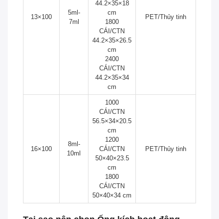
44.2×35×18
5ml-
cm
13×100
PET/Thủy tinh
7ml
1800
CÁI/CTN
44.2×35×26.5
cm
2400
CÁI/CTN
44.2×35×34
cm
1000
CÁI/CTN
56.5×34×20.5
cm
1200
8ml-
16×100
CÁI/CTN
PET/Thủy tinh
10ml
50×40×23.5
cm
1800
CÁI/CTN
50×40×34 cm