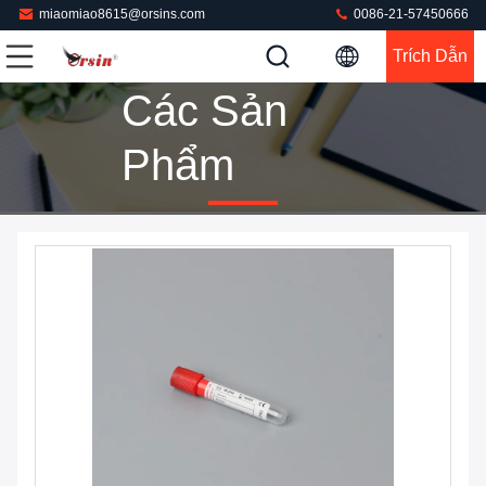
miaomiao8615@orsins.com
0086-21-57450666
Trích Dẫn
Các Sản
Phẩm