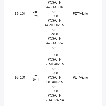
PCS/CTN
44.2×35×18
5ml-
cm
13×100
PET/Vidrio
7ml
1800
PCS/CTN
44.2×35×26.5
cm
2400
PCS/CTN
44.2×35×34
cm
1000
PCS/CTN
56.5×34×20.5
cm
1200
8ml-
16×100
PCS/CTN
PET/Vidrio
10ml
50×40×23.5
cm
1800
PCS/CTN
50×40×34 cm