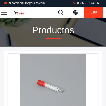
miaomiao8615@orsins.com
0086-21-57450666
Cita
Productos