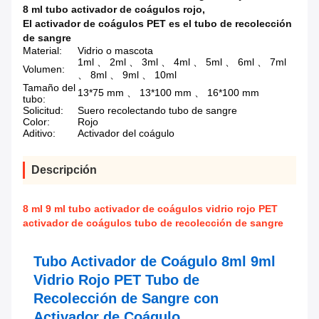
8 ml tubo activador de coágulos rojo
,
El activador de coágulos PET es el tubo de recolección
de sangre
Material:
Vidrio o mascota
1ml 、 2ml 、 3ml 、 4ml 、 5ml 、 6ml 、 7ml
Volumen:
、 8ml 、 9ml 、 10ml
Tamaño del
13*75 mm 、 13*100 mm 、 16*100 mm
tubo:
Solicitud:
Suero recolectando tubo de sangre
Color:
Rojo
Aditivo:
Activador del coágulo
Descripción
8 ml 9 ml tubo activador de coágulos vidrio rojo PET
activador de coágulos tubo de recolección de sangre
Tubo Activador de Coágulo 8ml 9ml
Vidrio Rojo PET Tubo de
Recolección de Sangre con
Activador de Coágulo