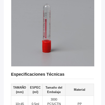
Especificaciones Técnicas
TAMAÑO
ESPEC
Tamaño del
Material
(mm)
(ml)
Embalaje
3000
10×45
0.5ml
PCS/CTN
PP