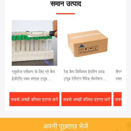
समान उत्पाद
ग्लूकोज परीक्षण के लिए ग्रे कैप
रेड कैप लिथियम हेपरिन ब्लड
बैंगनी कैप 
ईडीटीए रक्त संग्रह ट्यूब
ट्यूब टेस्टिंग रैपिड सेपरेशन
रक्त परीक
13x75 मिमी रक्त नमूना
क्लॉट एक्टिवेटर जेल सेपरेटर
रक्त परीक्ष
सबसे अच्छी कीमत प्राप्त करें
सबसे अच्छी कीमत प्राप्त करें
सबसे अच्छ
अपनी पूछताछ भेजें