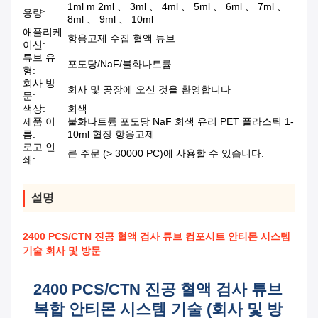
1ml m 2ml 、 3ml 、 4ml 、 5ml 、 6ml 、 7ml 、
용량:
8ml 、 9ml 、 10ml
애플리케
항응고제 수집 혈액 튜브
이션:
튜브 유
포도당/NaF/불화나트륨
형:
회사 방
회사 및 공장에 오신 것을 환영합니다
문:
색상:
회색
제품 이
불화나트륨 포도당 NaF 회색 유리 PET 플라스틱 1-
름:
10ml 혈장 항응고제
로고 인
큰 주문 (> 30000 PC)에 사용할 수 있습니다.
쇄:
설명
2400 PCS/CTN 진공 혈액 검사 튜브 컴포시트 안티몬 시스템
기술 회사 및 방문
2400 PCS/CTN 진공 혈액 검사 튜브
복합 안티몬 시스템 기술 (회사 및 방