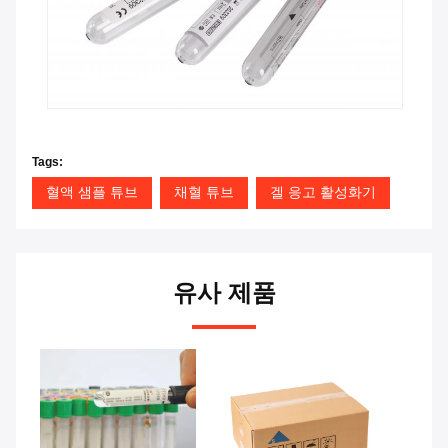
Tags:
혈액 샘플 튜브
채혈 튜브
겔 응고 활성화기
유사 제품