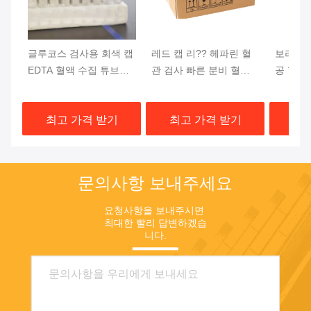
글루코스 검사용 회색 캡
레드 캡 리?? 헤파린 혈
보라색 
EDTA 혈액 수집 튜브
관 검사 빠른 분비 혈전
공 혈액 
13x75mm 혈액 샘플
활성제 젤 분기
DNA 
상단
최고 가격 받기
최고 가격 받기
최고
문의사항 보내주세요
요청사항을 보내주시면 
최대한 빨리 답변하겠습
니다.