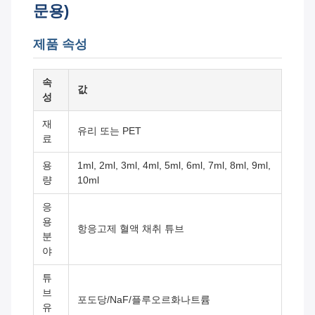
문용)
제품 속성
속
값
성
재
유리 또는 PET
료
용
1ml, 2ml, 3ml, 4ml, 5ml, 6ml, 7ml, 8ml, 9ml,
량
10ml
응
용
항응고제 혈액 채취 튜브
분
야
튜
브
포도당/NaF/플루오르화나트륨
유