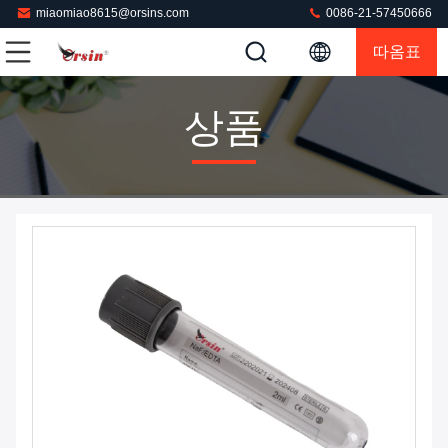
miaomiao8615@orsins.com
0086-21-57450666
따옴표
상품