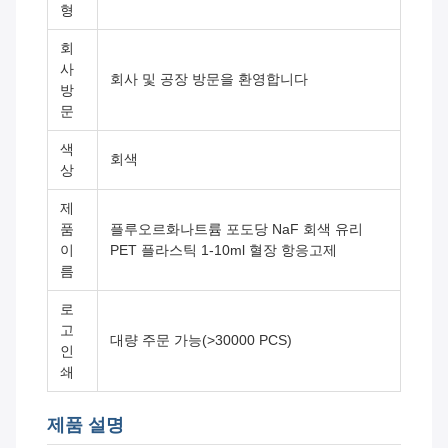
형
회
사
회사 및 공장 방문을 환영합니다
방
문
색
회색
상
제
품
플루오르화나트륨 포도당 NaF 회색 유리
이
PET 플라스틱 1-10ml 혈장 항응고제
름
로
고
대량 주문 가능(>30000 PCS)
인
쇄
제품 설명