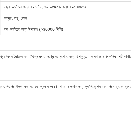
নমুনা অর্ডারের জন্য 1-3 দিন, ভর উত্পাদনের জন্য 1-4 সপ্তাহ
সমুদ্র, বায়ু, ট্রেন
বড় অর্ডারের জন্য উপলব্ধ (>30000 পিসি)
বং ক্লিনিকাল ট্রায়াল সহ বিভিন্ন রক্ত সংগ্রহের দৃশ্যের জন্য উপযুক্ত। হাসপাতাল, ক্লিনিক, পরীক
ান্ডলিং প্রশিক্ষণ সঙ্গে সহায়তা প্রদান করে। আমরা রক্ষণাবেক্ষণ, ক্যালিব্রেশন সেবা প্রদান,এবং ব্যব