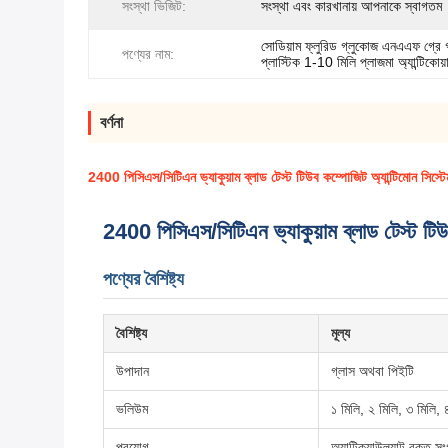
সংস্থা ভিজিট:
সংস্থা এবং কারখানায় আপনাকে স্বাগতম
সোডিয়াম ফ্লুরিড গ্লুকোজ এনএএফ গ্রে 
পণ্যের নাম:
প্লাস্টিক 1-10 মিলি প্লাজমা অ্যান্টিকোয়াগু
বর্ণনা
2400 পিসিএস/সিটিএন ভ্যাকুয়াম ব্লাড টেস্ট টিউব কম্পোজিট অ্যান্টিমোন সিস্টেম
2400 পিসিএস/সিটিএন ভ্যাকুয়াম ব্লাড টেস্ট টিউব
পণ্যের বৈশিষ্ট্য
বৈশিষ্ট্য
মূল্য
উপাদান
গ্লাস অথবা পিইটি
ভলিউম
১ মিলি, ২ মিলি, ৩ মিলি, 
প্রয়োগ
অ্যান্টিক্যাউল্যান্ট রক্ত 