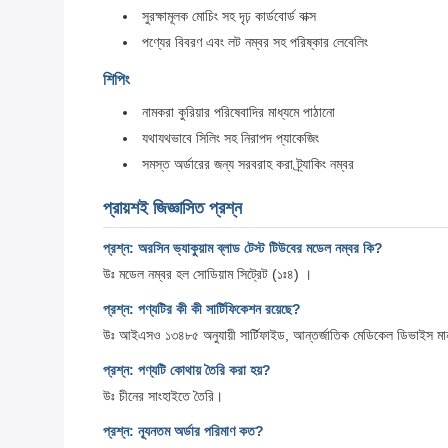
সুরক্ষামূলক মোচিং সহ দৃঢ় কার্ডবোর্ড বাক্স
পণ্যের বিবরণ এবং লট নম্বর সহ পরিষ্কার লেবেলিং
শিপিং
নামকরা কুরিয়ার পরিষেবাদির মাধ্যমে পাঠানো
যথাযথভাবে সিলিং সহ নিরাপদ প্যাকেজিং
সমস্ত অর্ডারের জন্য সরবরাহ করা ট্র্যাকিং নম্বর
প্রায়শই জিজ্ঞাসিত প্রশ্ন
প্রশ্ন: অরসিন ভ্যাকুয়াম ব্লাড টেস্ট টিউবের মডেল নম্বর কি?
উঃ মডেল নম্বর হল সোডিয়াম সিট্রেট (১ঃ৪) ।
প্রশ্ন: পণ্যটির কী কী সার্টিফিকেশন রয়েছে?
উঃ আইএসও ১৩৪৮৫ অনুযায়ী সার্টিফাইড, আন্তর্জাতিক মেডিকেল ডিভাইস মা
প্রশ্ন: পণ্যটি কোথায় তৈরি করা হয়?
উঃ চীনের সাংহাইতে তৈরি।
প্রশ্ন: ন্যূনতম অর্ডার পরিমাণ কত?