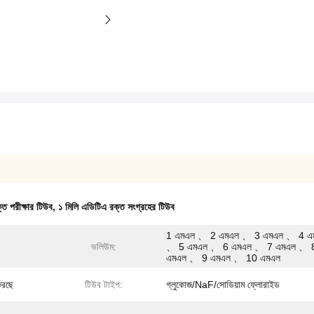
ক্ত পরীক্ষার টিউব
,
১ মিলি এডিটিএ রক্ত সংগ্রহের টিউব
1 এমএল 、 2 এমএল 、 3 এমএল 、 4 এ
ভলিউম:
、 5 এমএল 、 6 এমএল 、 7 এমএল 、 
এমএল 、 9 এমএল 、 10 এমএল
 করছে
টিউব টাইপ:
গ্লুকোজ/NaF/সোডিয়াম ফ্লোরাইড