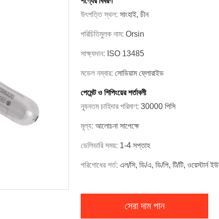
পণ্যের বিবরণ
উৎপত্তি স্থল:
সাংহাই, চীন
পরিচিতিমুলক নাম:
Orsin
সাক্ষ্যদান:
ISO 13485
মডেল নম্বার:
সোডিয়াম ফ্লোরাইড
পেমেন্ট ও শিপিংয়ের শর্তাবলী
ন্যূনতম চাহিদার পরিমাণ:
30000 পিসি
মূল্য:
আলোচনা সাপেক্ষে
ডেলিভারি সময়:
1-4 সপ্তাহ
পরিশোধের শর্ত:
এল/সি, ডি/এ, ডি/পি, টি/টি, ওয়েস্টার্ন ইউ
সেরা দাম পান