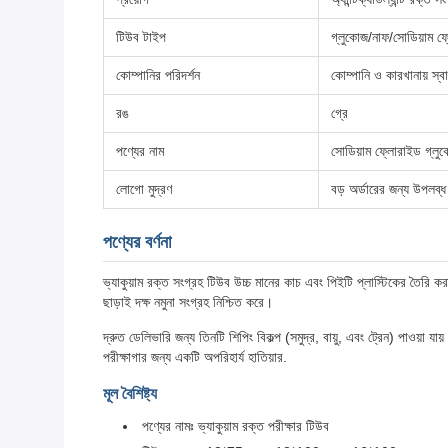
টিউব টাইপ
গ্লুকোজ/নাফ/সোডিয়াম ফ
কোম্পানির পরিদর্শন
কোম্পানি ও কারখানায় স্
রঙ
গ্রে
পণ্যের নাম
সোডিয়াম ফ্লোরাইড গ্লুকো
লোগো মুদ্রণ
বড় অর্ডারের জন্য উপলব
পণ্যের বর্ণনা
ভ্যাকুয়াম রক্ত সংগ্রহ টিউব উচ্চ মানের কাচ এবং পিইটি প্লাস্টিকের তৈরি কর
ছাড়াই দক্ষ নমুনা সংগ্রহ নিশ্চিত করে।
দ্রুত ডেলিভারি জন্য তিনটি শিপিং বিকল্প (সমুদ্র, বায়ু, এবং ট্রেন) পাওয়া 
পরীক্ষাগার জন্য একটি অপরিহার্য হাতিয়ার.
মূল বৈশিষ্ট্য
পণ্যের নামঃ ভ্যাকুয়াম রক্ত পরীক্ষার টিউব