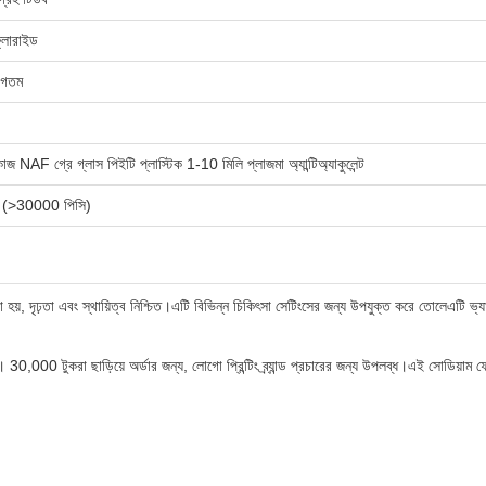
্লোরাইড
বাগতম
জ NAF গ্রে গ্লাস পিইটি প্লাস্টিক 1-10 মিলি প্লাজমা অ্যান্টিঅ্যাকুলেন্ট
্ধ (>30000 পিসি)
া হয়, দৃঢ়তা এবং স্থায়িত্ব নিশ্চিত।এটি বিভিন্ন চিকিৎসা সেটিংসের জন্য উপযুক্ত করে তোলেএটি ভ্য
যায়। 30,000 টুকরা ছাড়িয়ে অর্ডার জন্য, লোগো প্রিন্টিং ব্র্যান্ড প্রচারের জন্য উপলব্ধ।এই সোডিয