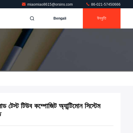
miaomiao8615@orsins.com
86-021-57450666
উদ্ধৃতি
Bengali
ড টেস্ট টিউব কম্পোজিট অ্যান্টিমোন সিস্টেম
ি