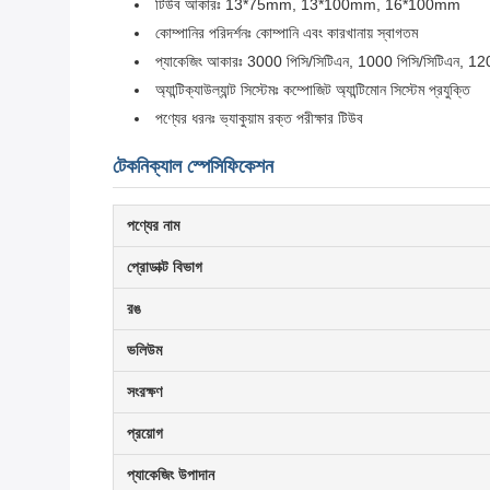
টিউব আকারঃ 13*75mm, 13*100mm, 16*100mm
কোম্পানির পরিদর্শনঃ কোম্পানি এবং কারখানায় স্বাগতম
প্যাকেজিং আকারঃ 3000 পিসি/সিটিএন, 1000 পিসি/সিটিএন, 12
অ্যান্টিক্যাউল্যান্ট সিস্টেমঃ কম্পোজিট অ্যান্টিমোন সিস্টেম প্রযুক্তি
পণ্যের ধরনঃ ভ্যাকুয়াম রক্ত পরীক্ষার টিউব
টেকনিক্যাল স্পেসিফিকেশন
পণ্যের নাম
প্রোডাক্ট বিভাগ
রঙ
ভলিউম
সংরক্ষণ
প্রয়োগ
প্যাকেজিং উপাদান