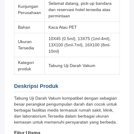
Selamat datang, pick-up bandara
Kunjungan
dan reservasi hotel tersedia atas
Perusahaan
permintaan
Bahan
Kaca Atau PET
10X45 (0.5ml), 13X75 (1ml-4ml),
Ukuran
13X100 (5ml-7ml), 16X100 (8ml-
Tersedia
10ml)
Kategori
Tabung Uji Darah Vakum
produk
Deskripsi Produk
Tabung Uji Darah Vakum kompatibel dengan sebagian
besar perangkat pengumpulan darah dan cocok untuk
berbagai fasilitas medis termasuk rumah sakit, klinik,
dan laboratorium.Tersedia dalam berbagai ukuran
kemasan untuk memenuhi persyaratan yang berbeda.
Fitur Utama