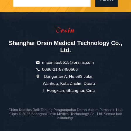
Shanghai Orsin Medical Technology Co.,
Ltd.
miaomiao8615@orsins.com
0086-21-57450666
Bangunan A, No.599 Jalan
Wanhua, Kota Zhelin, Daera
h Fengxian, Shanghai, Cina
China Kualitas Baik Tabung Pengumpulan Darah Vakum Pemasok. Hak
Cipta © 2025 Shanghai Orsin Medical Technology Co., Ltd. Semua hak
dilindungi.