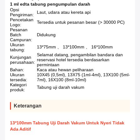
1 ml edta tabung pengumpulan darah
Opsi
Laut, udara atau kereta api
Pengiriman:
Pencetakan
Tersedia untuk pesanan besar (> 30000 PC)
Logo:
Pesanan
Batch
Didukung
Campuran:
Ukuran
13*75mm 、 13*100mm 、 16*100mm
tabung:
Selamat datang, pengambilan bandara dan
Kunjungan
reservasi hotel tersedia berdasarkan
perusahaan:
permintaan
Bahan:
Kaca atau hewan peliharaan
Ukuran
10X45 (0,5ml), 13X75 (1ml-4ml), 13X100 (5ml-
tersedia:
7ml), 16X100 (8ml-10ml)
Kategori
Tabung uji darah vakum
produk:
Keterangan
13*100mm Tabung Uji Darah Vakum Untuk Nyeri Tidak
Ada Aditif