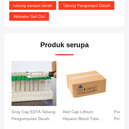
tabung sampel darah
Tabung Pengumpul Darah
Aktivator Gel Clot
Produk serupa
Gray Cap EDTA Tabung
Red Cap Lithium
Purple 
Pengumpulan Darah
Heparin Blood Tube
Protect
Untuk Tes Glukosa
Testing Rapid
Blood T