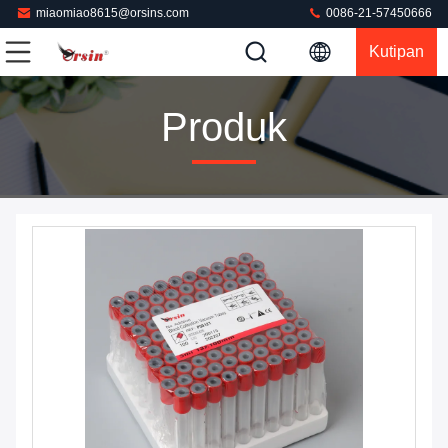
miaomiao8615@orsins.com
0086-21-57450666
Kutipan
Produk