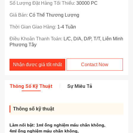
Số Lượng Đặt Hàng Tối Thiểu:
30000 PC
Giá Bán:
Có Thể Thương Lượng
Thời Gian Giao Hàng:
1-4 Tuần
Điều Khoản Thanh Toán:
L/C, D/A, D/P, T/T, Liên Minh
Phương Tây
Nhận được giá tốt nhất
Contact Now
Thông Số Kỹ Thuật
Sự Miêu Tả
Thông số kỹ thuật
Làm nổi bật:
1ml ống nghiệm máu chân không
,
4ml ống nghiệm máu chân không
,