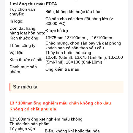
1 ml ống thu máu EDTA
Tùy chọn vận
Biển, không khí hoặc tàu hỏa
chuyển:
Có sẵn cho các đơn đặt hàng lớn (>
In logo:
30000 PC)
Đơn đặt hàng
Được hỗ trợ
hàng loạt hỗn hợp:
13*75mm 13*100mm 、 16*100mm
Kích thước ống:
Chào mừng, chọn sân bay và đặt phòng
Thăm công ty:
khách sạn có sẵn theo yêu cầu
Vật liệu:
Thủy tinh hoặc thú cưng
10X45 (0,5ml), 13X75 (1ml-4ml), 13X100
Kích thước có sẵn:
(5ml-7ml), 16X100 (8ml-10ml)
Danh mục sản
Ống kiểm tra máu
phẩm:
Sự miêu tả
13 * 100mm ống nghiệm máu chân không cho đau
Không có chất phụ gia
13*100mm ống xét nghiệm máu không
Thuộc tính sản phẩm
Tùy chọn vận
Biển, không khí hoặc tàu hỏa