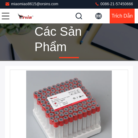
miaomiao8615@orsins.com
0086-21-57450666
Trích Dẫn
Các Sản
Phẩm