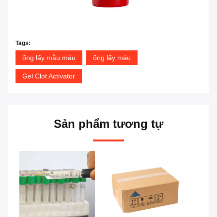
Tags:
ống lấy mẫu máu
ống lấy máu
Gel Clot Activator
Sản phẩm tương tự