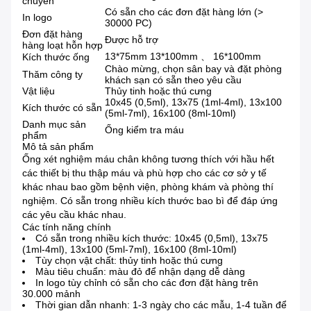
chuyển
Có sẵn cho các đơn đặt hàng lớn (>
In logo
30000 PC)
Đơn đặt hàng
Được hỗ trợ
hàng loạt hỗn hợp
13*75mm 13*100mm 、 16*100mm
Kích thước ống
Chào mừng, chọn sân bay và đặt phòng
Thăm công ty
khách sạn có sẵn theo yêu cầu
Vật liệu
Thủy tinh hoặc thú cưng
10x45 (0,5ml), 13x75 (1ml-4ml), 13x100
Kích thước có sẵn
(5ml-7ml), 16x100 (8ml-10ml)
Danh mục sản
Ống kiểm tra máu
phẩm
Mô tả sản phẩm
Ống xét nghiệm máu chân không tương thích với hầu hết
các thiết bị thu thập máu và phù hợp cho các cơ sở y tế
khác nhau bao gồm bệnh viện, phòng khám và phòng thí
nghiệm. Có sẵn trong nhiều kích thước bao bì để đáp ứng
các yêu cầu khác nhau.
Các tính năng chính
Có sẵn trong nhiều kích thước: 10x45 (0,5ml), 13x75
(1ml-4ml), 13x100 (5ml-7ml), 16x100 (8ml-10ml)
Tùy chọn vật chất: thủy tinh hoặc thú cưng
Màu tiêu chuẩn: màu đỏ để nhận dạng dễ dàng
In logo tùy chỉnh có sẵn cho các đơn đặt hàng trên
30.000 mảnh
Thời gian dẫn nhanh: 1-3 ngày cho các mẫu, 1-4 tuần để