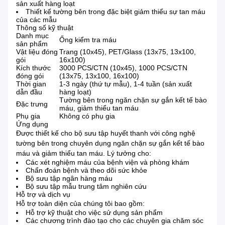
sản xuất hàng loạt
Thiết kế tường bên trong đặc biệt giảm thiểu sự tan máu
của các mẫu
Thông số kỹ thuật
Danh mục
Ống kiểm tra máu
sản phẩm
Vật liệu đóng
Trang (10x45), PET/Glass (13x75, 13x100,
gói
16x100)
Kích thước
3000 PCS/CTN (10x45), 1000 PCS/CTN
đóng gói
(13x75, 13x100, 16x100)
Thời gian
1-3 ngày (thứ tự mẫu), 1-4 tuần (sản xuất
dẫn đầu
hàng loạt)
Tường bên trong ngăn chặn sự gắn kết tế bào
Đặc trưng
máu, giảm thiểu tan máu
Phụ gia
Không có phụ gia
Ứng dụng
Được thiết kế cho bộ sưu tập huyết thanh với công nghệ
tường bên trong chuyên dụng ngăn chặn sự gắn kết tế bào
máu và giảm thiểu tan máu. Lý tưởng cho:
Các xét nghiệm máu của bệnh viện và phòng khám
Chẩn đoán bệnh và theo dõi sức khỏe
Bộ sưu tập ngân hàng máu
Bộ sưu tập mẫu trung tâm nghiên cứu
Hỗ trợ và dịch vụ
Hỗ trợ toàn diện của chúng tôi bao gồm:
Hỗ trợ kỹ thuật cho việc sử dụng sản phẩm
Các chương trình đào tạo cho các chuyên gia chăm sóc