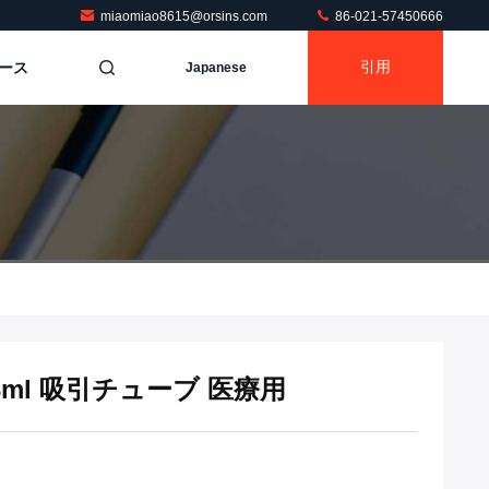
miaomiao8615@orsins.com
86-021-57450666
ース
引用
Japanese
3ml 吸引チューブ 医療用