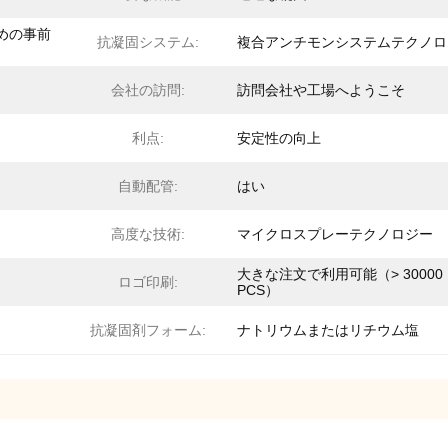
めの事前
抗凝固システム:
複合アンチモンシステムテクノロ
会社の訪問:
訪問会社や工場へようこそ
利点:
安定性の向上
自動配管:
はい
高度な技術:
マイクロスプレーテクノロジー
大きな注文で利用可能（> 30000
ロゴ印刷:
PCS）
抗凝固剤フォーム:
ナトリウムまたはリチウム塩