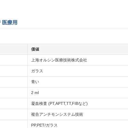
管 医療用
価値
上海オルシン医療技術株式会社
ガラス
青い
2 ml
凝血検査 (PT,APTT,TT,FIBなど)
複合アンチモンシステム技術
PP,PET/ガラス