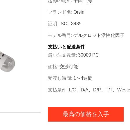
起源の場所:
中国上海
ブランド名:
Orsin
証明:
ISO 13485
モデル番号:
ゲルクロット活性化因子
支払いと配送条件
最小注文数量:
30000 PC
価格:
交渉可能
受渡し時間:
1〜4週間
支払条件:
L/C、D/A、D/P、T/T、Wester
最高の価格を入手