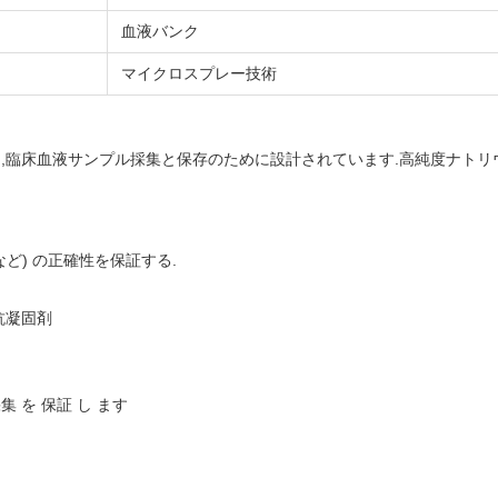
血液バンク
マイクロスプレー技術
管は,臨床血液サンプル採集と保存のために設計されています.高純度ナトリウム
など) の正確性を保証する.
抗凝固剤
集 を 保証 し ます