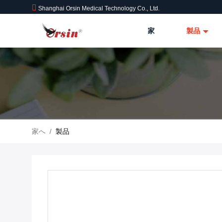
Shanghai Orsin Medical Technology Co., Ltd.
家
製品
家へ
/
製品