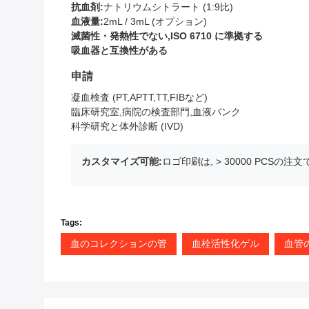
抗血剤:
ナトリウムシトラート (1:9比)
血液量:
2mL / 3mL (オプション)
滅菌性・発熱性でない,ISO 6710 に準拠する
吸血器と互換性がある
申請
凝血検査 (PT,APTT,TT,FIBなど)
臨床研究室,病院の検査部門,血液バンク
科学研究と体外診断 (IVD)
カスタマイズ可能:
ロゴ印刷は, > 30000 PCS
Tags:
血のコレクションの管
血栓活性化ゲル
血管