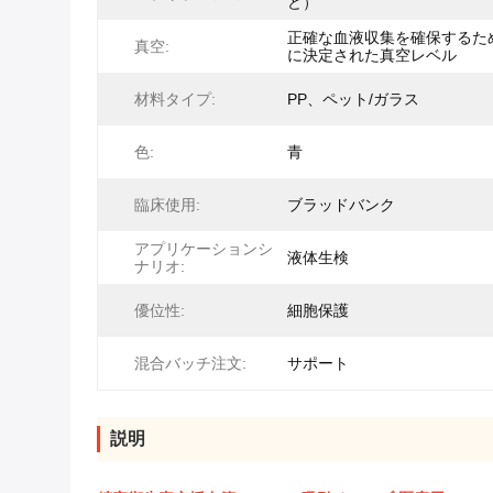
ど）
正確な血液収集を確保するた
真空:
に決定された真空レベル
材料タイプ:
PP、ペット/ガラス
色:
青
臨床使用:
ブラッドバンク
アプリケーションシ
液体生検
ナリオ:
優位性:
細胞保護
混合バッチ注文:
サポート
説明