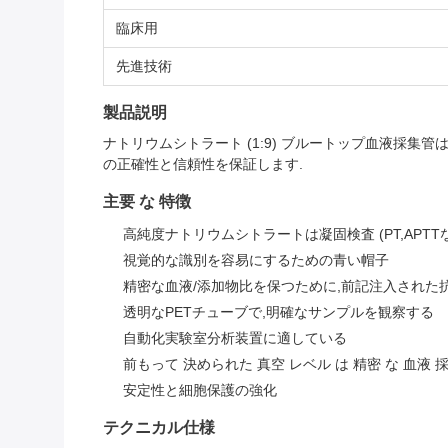
臨床用
先進技術
製品説明
ナトリウムシトラート (1:9) ブルートップ血液採集
の正確性と信頼性を保証します.
主要 な 特徴
高純度ナトリウムシトラートは凝固検査 (PT,APTT
視覚的な識別を容易にするための青い帽子
精密な血液/添加物比を保つために,前記注入された
透明なPETチューブで,明確なサンプルを観察する
自動化実験室分析装置に適している
前もって 決められた 真空 レベル は 精密 な 血液 採
安定性と細胞保護の強化
テクニカル仕様