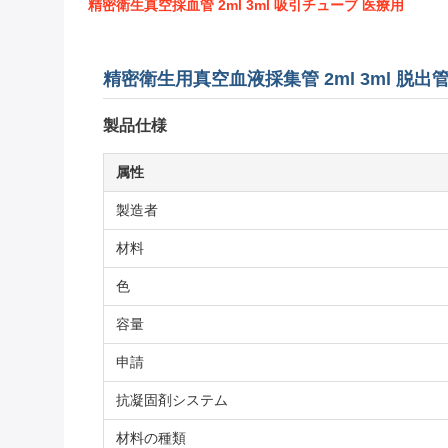
精密衛生真空採血管 2ml 3ml 吸引チューブ 医療用
精密衛生用真空血液採集管 2ml 3ml 脱出
製品仕様
属性
製造者
材料
色
容量
申請
抗凝固剤システム
材料の種類