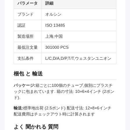
パラメータ
詳細
ブランド
オルシン
認証
ISO 13485
製造場所
上海,中国
最低注文量
301000 PCS
支払条件
L/C,D/A,D/P,T/T,ウェスタンユニオン
梱包 と 輸送
パッケージ:
箱ごとに100個のチューブ,個別にプラスチ
ックに包まれています. 箱の寸法: 10×6×4インチ (2ポン
ド).
輸送:
標準地出荷 (2.5ポンド) 配送寸法: 12×8×6インチ
配送費用はチェックアウト時に計算されます
よく 聞かれる 質問