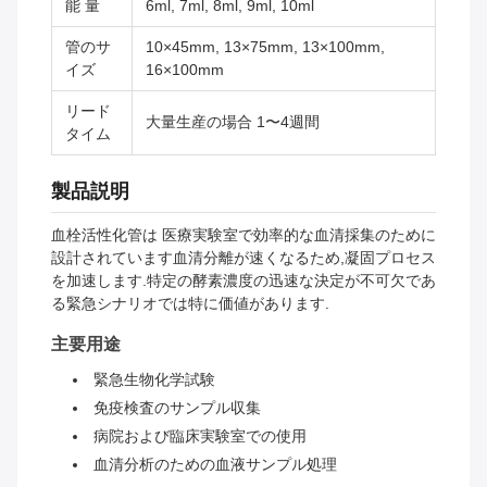
能 量
6ml, 7ml, 8ml, 9ml, 10ml
管のサ
10×45mm, 13×75mm, 13×100mm,
イズ
16×100mm
リード
大量生産の場合 1〜4週間
タイム
製品説明
血栓活性化管は 医療実験室で効率的な血清採集のために
設計されています血清分離が速くなるため,凝固プロセス
を加速します.特定の酵素濃度の迅速な決定が不可欠であ
る緊急シナリオでは特に価値があります.
主要用途
緊急生物化学試験
免疫検査のサンプル収集
病院および臨床実験室での使用
血清分析のための血液サンプル処理