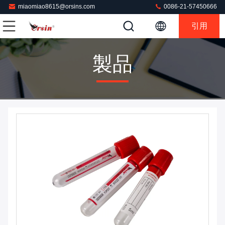
miaomiao8615@orsins.com
0086-21-57450666
引用
製品