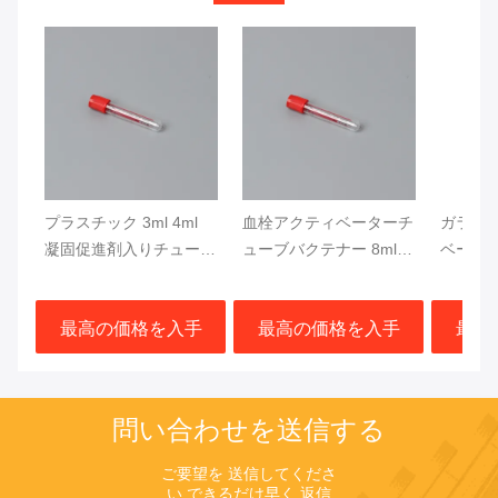
プラスチック 3ml 4ml
血栓アクティベーターチ
ガラス
凝固促進剤入りチューブ
ューブバクテナー 8ml
ベータ
赤キャップ Vacutainer
9ml 10ml 血栓アクティ
クティベー
1ml - 10ml
ベーター 血液バクテナ
エッタ
最高の価格を入手
最高の価格を入手
最高
ー
ューブ
問い合わせを送信する
ご要望を 送信してくださ
い できるだけ早く 返信