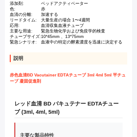
添加剤:
ベッドアクティベーター
色:
赤
血清の分離:
加速する
リードタイム:
大量生産の場合 1〜4週間
応用:
血清収集血液チューブ
主要な用途:
緊急生物化学および免疫学的検査
チューブサイズ:
10*45mm 、13*75mm
緊急シナリオ:
血液中の特定の酵素濃度を迅速に決定する
説明
赤色血清BD Vacutainer EDTAチューブ 3ml 4ml 5ml 平チュ
ーブ 凝固促進剤
レッド血清 BD バキュテナー EDTAチュー
ブ (3ml, 4ml, 5ml)
主要な製品特性