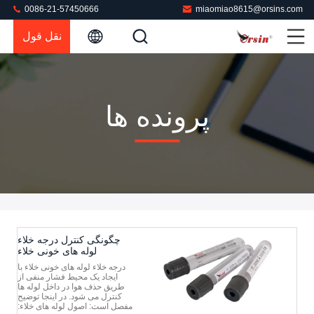
0086-21-57450666
miaomiao8615@orsins.com
نقل قول
پرونده ها
چگونگی کنترل درجه خلاء
لوله های خونی خلاء
درجه خلاء لوله های خونی خلاء با
ایجاد یک محیط فشار منفی از
طریق حذف هوا در داخل لوله ها
کنترل می شود. در اینجا توضیح
مفصل است: اصول لوله های خلاء: