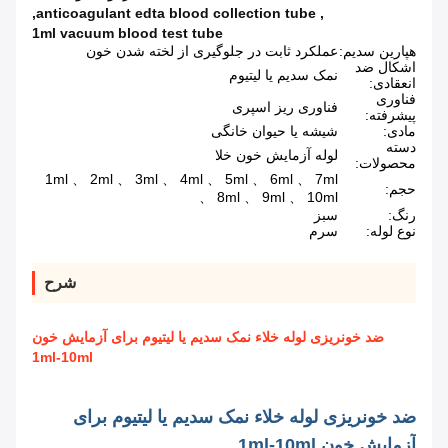
,
anticoagulant edta blood collection tube
,
1ml vacuum blood test tube
هپارین سدیم:
عملکرد ثابت در جلوگیری از لخته شدن خون
اشکال ضد
نمک سدیم یا لیتیوم
انعقادی:
فناوری
فناوری ریز اسپری
پیشرفته:
مادی:
شیشه یا حیوان خانگی
دسته
لوله آزمایش خون خلا
محصولات:
1ml 、 2ml 、 3ml 、 4ml 、 5ml 、 6ml 、 7ml
حجم:
、 8ml 、 9ml 、 10ml
رنگ:
سبز
نوع لوله:
سرم
شرح
ضد خونریزی لوله خلاء نمک سدیم یا لیتیوم برای آزمایش خون
1ml-10ml
ضد خونریزی لوله خلاء نمک سدیم یا لیتیوم برای
آزمایش خون 1ml-10ml