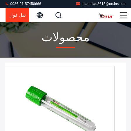
0086-21-57450666
miaomiao8615@orsins.com
نقل قول
محصولات