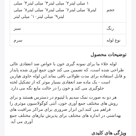
۱ میلی لیتر٬۲ میلی لیتر٬۳ میلی لیتر٬۴ میلی
حجم
لیتر٬۵ میلی لیتر٬۶ میلی لیتر٬۷ میلی لیتر٬۸ میلی
لیتر٬۹ میلی لیتر٬۱۰ میلی لیتر
رنگ
سبز
نوع لوله
سرم
توضیحات محصول
لوله خلاء ما برای نمونه گیری خون با خواص ضد انعقادی عالی
طراحی شده است، که تضمین می کند خون جمع آوری شده پایدار
و قابل استفاده برای مدت طولانی باقی بماند.این لوله حاوی هپارین
است - یک ماده ضد انعقادی بسیار موثر که از تشکیل لخته
جلوگیری می کند و خون را در حالت مایع نگه می دارد.
هر دو به صورت نمک سدیم یا لیتیوم در دسترس هستند و برای
روش های مختلف جمع آوری خون، آنتی کوگولاسیون موثری را
فراهم می کنند.این ابزار ضروری برای مراکز مراقبت های
بهداشتی در اندازه های مختلف برای پذیرش نیازهای مختلف جمع
آوری می آید.
ویژگی های کلیدی