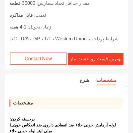
مقدار حداقل تعداد سفارش:
30000 قطعه
قیمت:
قابل مذاکره
زمان تحویل:
1-4 هفته
شرایط پرداخت:
L/C ، D/A ، D/P ، T/T ، Western Union
بهترین قیمت رو بدست بیار
Contact Now
مشخصات
شرح
مشخصات
برجسته کردن:
لوله آزمایش خونی خلاء ضد انعقادی,داروی ضد انعکاس خون,1
میلی لیتر لوله خونی خلاء