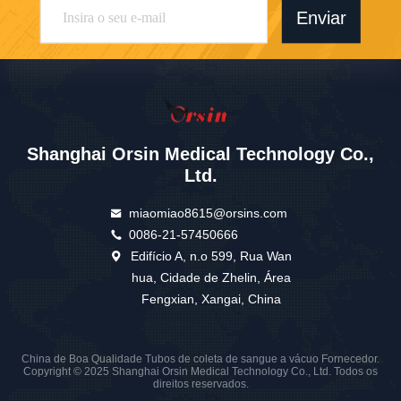
Enviar
Shanghai Orsin Medical Technology Co.,
Ltd.
miaomiao8615@orsins.com
0086-21-57450666
Edifício A, n.o 599, Rua Wan
hua, Cidade de Zhelin, Área
Fengxian, Xangai, China
China de Boa Qualidade Tubos de coleta de sangue a vácuo Fornecedor.
Copyright © 2025 Shanghai Orsin Medical Technology Co., Ltd. Todos os
direitos reservados.