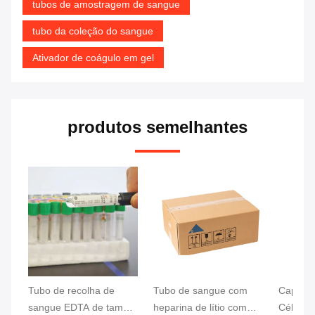
tubos de amostragem de sangue
tubo da coleção do sangue
Ativador de coágulo em gel
produtos semelhantes
Tubo de recolha de
Tubo de sangue com
Capela 
sangue EDTA de tampa
heparina de lítio com
Células