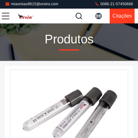
miaomiao8615@orsins.com
0086-21-57450666
Citações
Produtos