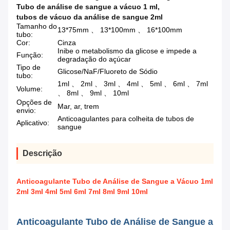
Tubo de análise de sangue a vácuo 1 ml
,
tubos de vácuo da análise de sangue 2ml
Tamanho do
13*75mm 、 13*100mm 、 16*100mm
tubo:
Cor:
Cinza
Inibe o metabolismo da glicose e impede a
Função:
degradação do açúcar
Tipo de
Glicose/NaF/Fluoreto de Sódio
tubo:
1ml 、 2ml 、 3ml 、 4ml 、 5ml 、 6ml 、 7ml
Volume:
、 8ml 、 9ml 、 10ml
Opções de
Mar, ar, trem
envio:
Anticoagulantes para colheita de tubos de
Aplicativo:
sangue
Descrição
Anticoagulante Tubo de Análise de Sangue a Vácuo 1ml
2ml 3ml 4ml 5ml 6ml 7ml 8ml 9ml 10ml
Anticoagulante Tubo de Análise de Sangue a