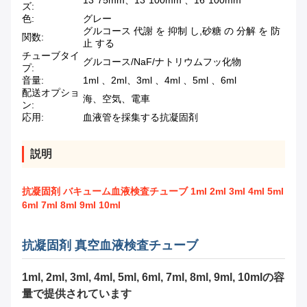
13*75mm、13*100mm 、16*100mm
ズ:
色:
グレー
グルコース 代謝 を 抑制 し,砂糖 の 分解 を 防
関数:
止 する
チューブタイ
グルコース/NaF/ナトリウムフッ化物
プ:
音量:
1ml 、2ml、3ml 、4ml 、5ml 、6ml
配送オプショ
海、空気、電車
ン:
応用:
血液管を採集する抗凝固剤
説明
抗凝固剤 バキューム血液検査チューブ 1ml 2ml 3ml 4ml 5ml
6ml 7ml 8ml 9ml 10ml
抗凝固剤 真空血液検査チューブ
1ml, 2ml, 3ml, 4ml, 5ml, 6ml, 7ml, 8ml, 9ml, 10mlの容
量で提供されています