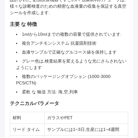
様々な診断検査のための精密な血液量の収集を保証する真空
シールを作成します.
主要 な 特徴
1mlから10mlまでの複数の容量で提供されています.
複合アンチモンシステム 抗凝固剤技術
血液サンプルで正確なグルコース値を保持します
グレー色は,検査結果を変えるような光にさらされない
ようにします
複数のパッケージングオプション (1000-3000
PCS/CTN)
柔軟 な 輸送 方法: 海,空,列車
テクニカルパラメータ
材料
ガラスやPET
リード タイム
サンプルには1~3日,生産には1~4週間