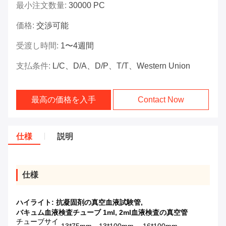
最小注文数量:
30000 PC
価格:
交渉可能
受渡し時間:
1〜4週間
支払条件:
L/C、D/A、D/P、T/T、Western Union
最高の価格を入手
Contact Now
仕様
説明
仕様
ハイライト:
抗凝固剤の真空血液試験管
,
バキュム血液検査チューブ 1ml
,
2ml血液検査の真空管
チューブサイ