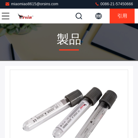
miaomiao8615@orsins.com
0086-21-57450666
引用
製品