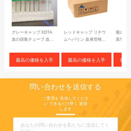
グレーキャップ EDTA
レッドキャップ リチウ
紫のキ
血の採集チューブ 血糖
ムヘパリン 血液管検査
真空血
検査 13x75mm 血液サン
急速分離 血栓活性化剤
CF DN
プル
ジェル分離器
トップ
最高の価格を入手
最高の価格を入手
最高
問い合わせを送信する
ご要望を 送信してくださ
い できるだけ早く 返信
します