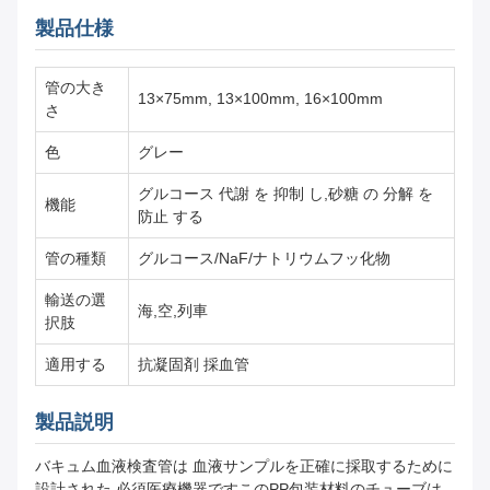
製品仕様
管の大き
13×75mm, 13×100mm, 16×100mm
さ
色
グレー
グルコース 代謝 を 抑制 し,砂糖 の 分解 を
機能
防止 する
管の種類
グルコース/NaF/ナトリウムフッ化物
輸送の選
海,空,列車
択肢
適用する
抗凝固剤 採血管
製品説明
バキュム血液検査管は 血液サンプルを正確に採取するために
設計された 必須医療機器ですこのPP包装材料のチューブは,