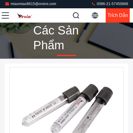
miaomiao8615@orsins.com
0086-21-57450666
Trích Dẫn
Các Sản
Phẩm