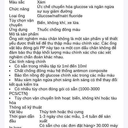
Màu sắc
Xám
Ức chế chuyển hóa glucose và ngăn ngừa
Chức năng
sự suy giảm đường
Loại ống
Glucose/naf/natri fluoride
Tùy chọn vận
Biển, không khí, xe lửa
chuyển
Ứng dụng
Thuốc chống đông máu
Mô tả sản phẩm
Ống xét nghiệm máu chân không là một sản phẩm y tế thiết
yếu được thiết kế để thu thập mẫu máu chính xác. Các ống
vật liệu đóng gói PP này tạo ra một con dấu chân không để
đảm bảo thu thập khối lượng máu chính xác cho các xét
nghiệm chẩn đoán khác nhau.
Các tính năng chính
Có sẵn trong nhiều tập từ 1ml đến 10ml
Chất chống đông máu hệ thống antimon composite
Bảo tồn nồng độ glucose chính xác trong các mẫu máu
Màu xám ngăn ngừa phơi sáng ánh sáng có thể thay đổi
kết quả kiểm tra
Có nhiều tùy chọn đóng gói có sẵn (1000-3000
PCS/CTN)
Tùy chọn vận chuyển linh hoạt: biển, không khí hoặc tàu
hỏa
Thông số kỹ thuật
Vật liệu
Thủy tinh hoặc thú cưng
Thời gian dẫn
1-3 ngày cho các mẫu, 1-4 tuần để sản
đầu
xuất
Có sẵn cho các đơn đặt hàng> 30.000 máy
In logo