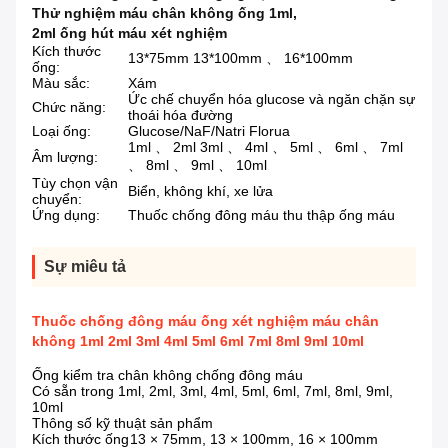
Thử nghiệm máu chân không ống 1ml
,
2ml ống hút máu xét nghiệm
Kích thước
13*75mm 13*100mm 、 16*100mm
ống:
Màu sắc:
Xám
Ức chế chuyển hóa glucose và ngăn chặn sự
Chức năng:
thoái hóa đường
Loại ống:
Glucose/NaF/Natri Florua
1ml 、 2ml 3ml 、 4ml 、 5ml 、 6ml 、 7ml
Âm lượng:
、 8ml 、 9ml 、 10ml
Tùy chọn vận
Biển, không khí, xe lửa
chuyển:
Ứng dụng:
Thuốc chống đông máu thu thập ống máu
Sự miêu tả
Thuốc chống đông máu ống xét nghiệm máu chân
không 1ml 2ml 3ml 4ml 5ml 6ml 7ml 8ml 9ml 10ml
Ống kiểm tra chân không chống đông máu
Có sẵn trong 1ml, 2ml, 3ml, 4ml, 5ml, 6ml, 7ml, 8ml, 9ml,
10ml
Thông số kỹ thuật sản phẩm
Kích thước ống
13 × 75mm, 13 × 100mm, 16 × 100mm