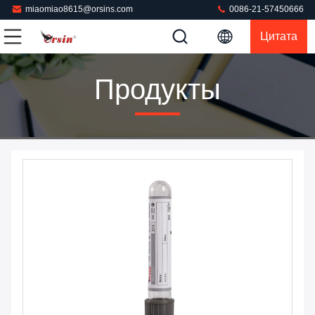
miaomiao8615@orsins.com
0086-21-57450666
Цитата
Продукты