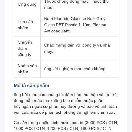
Thuốc chống đông máu Thuốc thu
Ứng dụng
máu
Natri Fluoride Glucose NaF Grey
Tên sản
Glass PET Plastic 1-10ml Plasma
phẩm
Anticoagulant
Chuyến
Chào mừng đến với công ty và nhà
thăm
máy.
công ty
Nhóm sản
ống xét nghiệm máu chân không
phẩm
Mô tả sản phẩm
ống hút máu của chúng tôi đảm bảo thu thập và lưu trữ
đúng mẫu máu mà không bị ô nhiễm hoặc phân
hủy.ngăn ngừa sự phân hủy đường và bảo vệ tính toàn
vẹn của mẫu để phân tích phòng thí nghiệm chính xác.
Có sẵn trong nhiều kích thước bao bì (3000 PCS / CTN,
1000 PCS / CTN, 1200 PCS / CTN, 1800 PCS / CTN,