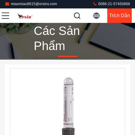
miaomiao8615@orsins.com
0086-21-57450666
Trích Dẫn
Các Sản
Phẩm