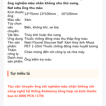
ống nghiệm máu chân không cho thú cưng
,
Naf edta ống thu máu
Kích thước
13*75mm 13*100mm 、 16*100mm
ống:
Màu sắc:
Xám
Tùy chọn
vận
Biển, không khí, xe lửa
chuyển:
Vật liệu:
Thủy tinh hoặc thú cưng
Ứng dụng:
Thuốc chống đông máu thu thập ống máu
Tên sản
Natri Fluorid Glucose NaF Xám thủy tinh Nhựa
phẩm:
PET 1-10ml Thuốc chống đông máu huyết tương
Thăm
Chào mừng đến với công ty và nhà máy
công ty:
Danh mục
Ống kiểm tra máu
sản phẩm:
Sự miêu tả
Tàu vận chuyển ống xét nghiệm máu chân không với
công nghệ hệ thống Antimony tổng hợp và kích thước
bao bì 3000 PCS / CTN