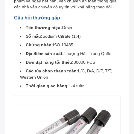
phẩm và ngày hết hạn, vận chuyển an toàn thông qua
các nhà vận chuyển có uy tín với khả năng theo dõi.
Câu hỏi thường gặp
Tên thương hiệu:
Orsin
Số mẫu:
Sodium Citrate (1:4)
Chứng nhận:
ISO 13485
Địa điểm sản xuất:
Thượng Hải, Trung Quốc
Đơn đặt hàng tối thiểu:
30000 PCS
Các tùy chọn thanh toán:
L/C, D/A, D/P, T/T,
Western Union
Thời gian giao hàng:
1-4 tuần