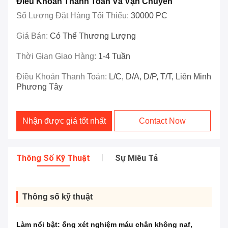
Điều Khoản Thanh Toán Và Vận Chuyển
Số Lượng Đặt Hàng Tối Thiểu:
30000 PC
Giá Bán:
Có Thể Thương Lượng
Thời Gian Giao Hàng:
1-4 Tuần
Điều Khoản Thanh Toán:
L/C, D/A, D/P, T/T, Liên Minh
Phương Tây
Nhận được giá tốt nhất
Contact Now
Thông Số Kỹ Thuật
Sự Miêu Tả
Thông số kỹ thuật
Làm nổi bật:
ống xét nghiệm máu chân không naf
,