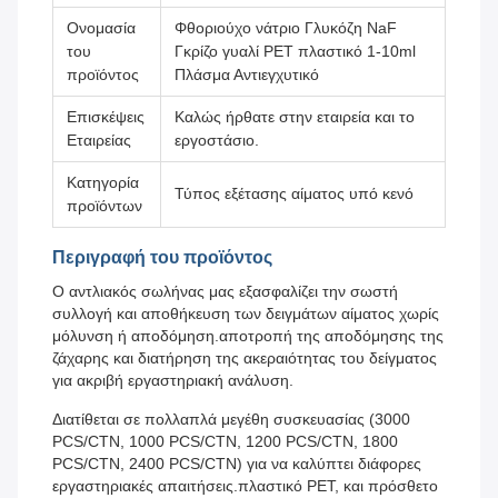
Ονομασία
Φθοριούχο νάτριο Γλυκόζη NaF
του
Γκρίζο γυαλί PET πλαστικό 1-10ml
προϊόντος
Πλάσμα Αντιεγχυτικό
Επισκέψεις
Καλώς ήρθατε στην εταιρεία και το
Εταιρείας
εργοστάσιο.
Κατηγορία
Τύπος εξέτασης αίματος υπό κενό
προϊόντων
Περιγραφή του προϊόντος
Ο αντλιακός σωλήνας μας εξασφαλίζει την σωστή
συλλογή και αποθήκευση των δειγμάτων αίματος χωρίς
μόλυνση ή αποδόμηση.αποτροπή της αποδόμησης της
ζάχαρης και διατήρηση της ακεραιότητας του δείγματος
για ακριβή εργαστηριακή ανάλυση.
Διατίθεται σε πολλαπλά μεγέθη συσκευασίας (3000
PCS/CTN, 1000 PCS/CTN, 1200 PCS/CTN, 1800
PCS/CTN, 2400 PCS/CTN) για να καλύπτει διάφορες
εργαστηριακές απαιτήσεις.πλαστικό PET, και πρόσθετο