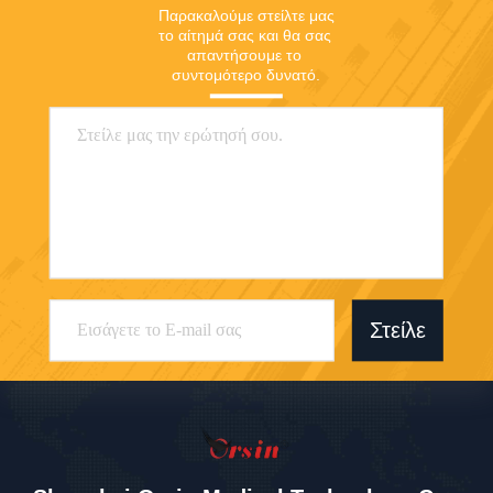
Παρακαλούμε στείλτε μας 
το αίτημά σας και θα σας 
απαντήσουμε το 
συντομότερο δυνατό.
Στείλε