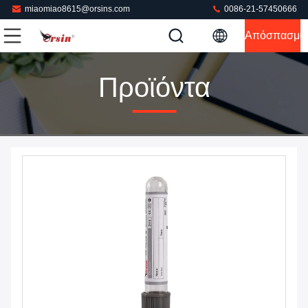
miaomiao8615@orsins.com
0086-21-57450666
Απόσπασμα
Προϊόντα