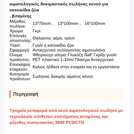
αιματολογικός δοκιμαστικός σωλήνας κενού για
κατοικίδια ζώα
,
βιταμίνης
Μέγεθος
13*75mm 、 13*100mm 、 16*100mm
σωλήνα:
Χρώμα:
Γκρί
Επιλογές
Θάλασσα, αέρα, τρένο
αποστολής:
Υλικό:
Γυαλί ή κατοικίδιο ζώο
Εφαρμογή:
Αντιεγχυτικό συλλέγοντας αιμοσωλήνα
Όνομα
Φθοριούχο νάτριο Γλυκόζη NaF Γκρίζο γυαλί
προϊόντος:
PET πλαστικό 1-10ml Πλάσμα Αντιεγχυτικό
Επισκέψεις
Καλώς ήλθατε στην εταιρεία και το εργοστάσιο
εταιρειών:
Κατηγορία
Σωλήνας δοκιμής αίματος κενού
προϊόντων:
Περιγραφή
Τροχαία μεταφορά υπό κενό αιματολογικού σωλήνα με
τεχνολογία σύνθετου συστήματος αντιμόνης και
μέγεθος συσκευασίας 3000 PCS/CTN