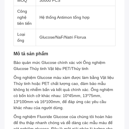
MOQ
30000 PCS
Công
nghệ
Hệ thống Antimon tổng hợp
tiên tiến
Loại
Glucose/NaF/Natri Florua
ống
Mô tả sản phẩm
Bảo quản mức Glucose chính xác với Ống nghiệm
Glucose Thủy tinh Vật liệu PET/Thủy tinh
Ống nghiệm Glucose màu xám được làm bằng Vật liệu
Thủy tinh hoặc PET chất lượng cao, đảm bảo mẫu
không bị nhiễm bẩn và kết quả chính xác. Ống nghiệm
có bốn kích cỡ khác nhau: 10*45mm, 13*75mm,
13*100mm và 16*100mm, để đáp ứng các yêu cầu
khác nhau của người dùng.
Ống nghiệm Fluoride Glucose của chúng tôi hoàn hảo
để thu thập nhanh chóng và dễ dàng các mẫu máu để
xét nghiệm glucose. Đây là một giải pháp lý tưởng cho