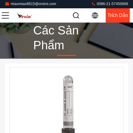
miaomiao8615@orsins.com
0086-21-57450666
Trích Dẫn
Các Sản
Phẩm