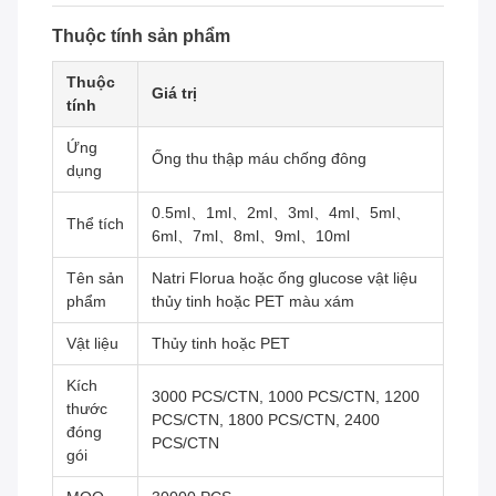
Thuộc tính sản phẩm
Thuộc
Giá trị
tính
Ứng
Ống thu thập máu chống đông
dụng
0.5ml、1ml、2ml、3ml、4ml、5ml、
Thể tích
6ml、7ml、8ml、9ml、10ml
Tên sản
Natri Florua hoặc ống glucose vật liệu
phẩm
thủy tinh hoặc PET màu xám
Vật liệu
Thủy tinh hoặc PET
Kích
3000 PCS/CTN, 1000 PCS/CTN, 1200
thước
PCS/CTN, 1800 PCS/CTN, 2400
đóng
PCS/CTN
gói