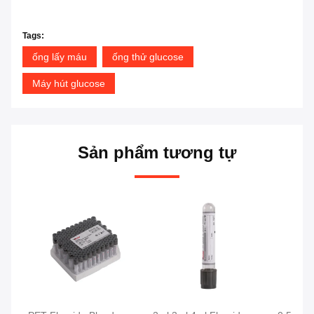
Tags:
ống lấy máu
ống thử glucose
Máy hút glucose
Sản phẩm tương tự