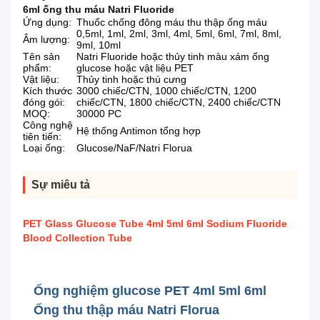
6ml ống thu máu Natri Fluoride
Ứng dụng:
Thuốc chống đông máu thu thập ống máu
0,5ml, 1ml, 2ml, 3ml, 4ml, 5ml, 6ml, 7ml, 8ml,
Âm lượng:
9ml, 10ml
Tên sản
Natri Fluoride hoặc thủy tinh màu xám ống
phẩm:
glucose hoặc vật liệu PET
Vật liệu:
Thủy tinh hoặc thú cưng
Kích thước
3000 chiếc/CTN, 1000 chiếc/CTN, 1200
đóng gói:
chiếc/CTN, 1800 chiếc/CTN, 2400 chiếc/CTN
MOQ:
30000 PC
Công nghệ
Hệ thống Antimon tổng hợp
tiên tiến:
Loại ống:
Glucose/NaF/Natri Florua
Sự miêu tả
PET Glass Glucose Tube 4ml 5ml 6ml Sodium Fluoride
Blood Collection Tube
Ống nghiệm glucose PET 4ml 5ml 6ml
Ống thu thập máu Natri Florua