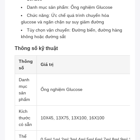
Danh mục sản phẩm: Ống nghiệm Glucose
Chức năng: Ức chế quá trình chuyển hóa
glucose và ngăn chặn sự suy giảm đường
Tùy chọn vận chuyển: Đường biển, đường hàng
không hoặc đường sắt
Thông số kỹ thuật
Thông
Giá trị
số
Danh
mục
Ống nghiệm Glucose
sản
phẩm
Kích
thước
10X45, 13X75, 13X100, 16X100
có sẵn
Thể
0.5ml,1ml,2ml,3ml,4ml,5ml,6ml,7ml,8ml,9ml,10ml