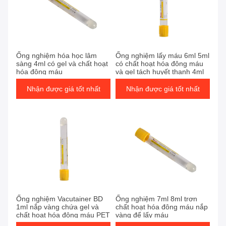
Nhận được giá tốt nhất
Nhận được giá tốt nhất
Ống nghiệm hóa học lâm
Ống nghiệm lấy máu 6ml 5ml
sàng 4ml có gel và chất hoạt
có chất hoạt hóa đông máu
hóa đông máu
và gel tách huyết thanh 4ml
Nhận được giá tốt nhất
Nhận được giá tốt nhất
Nhận được giá tốt nhất
Nhận được giá tốt nhất
Ống nghiệm Vacutainer BD
Ống nghiệm 7ml 8ml trơn
1ml nắp vàng chứa gel và
chất hoạt hóa đông máu nắp
chất hoạt hóa đông máu PET
vàng để lấy máu