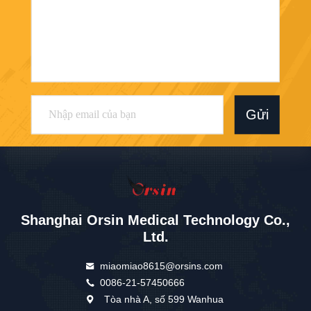
Gửi
Shanghai Orsin Medical Technology Co.,
Ltd.
miaomiao8615@orsins.com
0086-21-57450666
Tòa nhà A, số 599 Wanhua