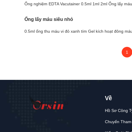
Ống nghiệm EDTA Vacutainer 0.5ml 1ml 2ml Ống lấy máu
Ống lấy máu siêu nhỏ
0.5ml ống thu máu vi đỏ xanh tím Gel kích hoạt đông má
1
Về
Hồ Sơ Công T
Chuyến Tham