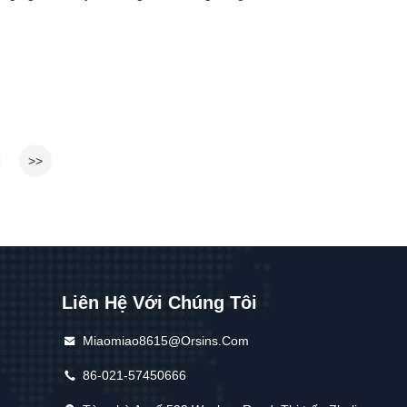
>>
Liên Hệ Với Chúng Tôi
Miaomiao8615@orsins.com
86-021-57450666