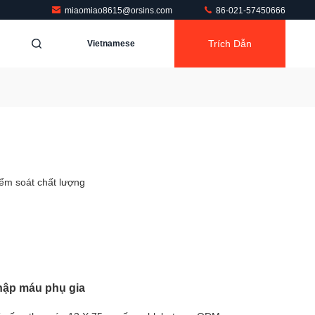
miaomiao8615@orsins.com
86-021-57450666
Trích Dẫn
Vietnamese
ểm soát chất lượng
hập máu phụ gia