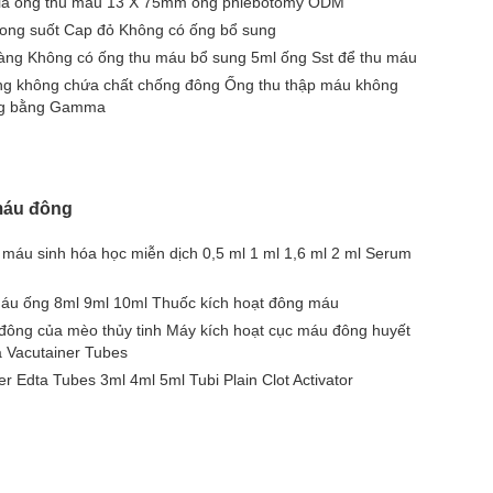
gia ống thu máu 13 X 75mm ống phlebotomy ODM
rong suốt Cap đỏ Không có ống bổ sung
àng Không có ống thu máu bổ sung 5ml ống Sst để thu máu
ơng không chứa chất chống đông Ống thu thập máu không
rùng bằng Gamma
máu đông
 máu sinh hóa học miễn dịch 0,5 ml 1 ml 1,6 ml 2 ml Serum
máu ống 8ml 9ml 10ml Thuốc kích hoạt đông máu
đông của mèo thủy tinh Máy kích hoạt cục máu đông huyết
 Vacutainer Tubes
 Edta Tubes 3ml 4ml 5ml Tubi Plain Clot Activator