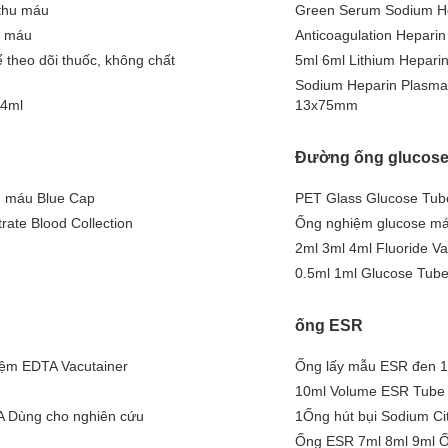
thu máu
Green Serum Sodium He
g máu
Anticoagulation Hepari
 theo dõi thuốc, không chất
5ml 6ml Lithium Hepari
Sodium Heparin Plasma
 4ml
13x75mm
Đường ống glucos
ống máu Blue Cap
PET Glass Glucose Tube
ate Blood Collection
Ống nghiệm glucose máu
2ml 3ml 4ml Fluoride V
0.5ml 1ml Glucose Tube
ống ESR
ệm EDTA Vacutainer
Ống lấy mẫu ESR đen 1
10ml Volume ESR Tube 
A Dùng cho nghiên cứu
1Ống hút bụi Sodium Ci
Ống ESR 7ml 8ml 9ml Ố