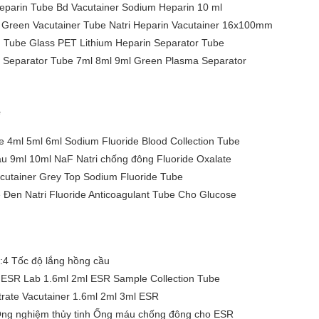
parin Tube Bd Vacutainer Sodium Heparin 10 ml
n Green Vacutainer Tube Natri Heparin Vacutainer 16x100mm
n Tube Glass PET Lithium Heparin Separator Tube
 Separator Tube 7ml 8ml 9ml Green Plasma Separator
e
 4ml 5ml 6ml Sodium Fluoride Blood Collection Tube
 9ml 10ml NaF Natri chống đông Fluoride Oxalate
acutainer Grey Top Sodium Fluoride Tube
 Đen Natri Fluoride Anticoagulant Tube Cho Glucose
:4 Tốc độ lắng hồng cầu
ESR Lab 1.6ml 2ml ESR Sample Collection Tube
trate Vacutainer 1.6ml 2ml 3ml ESR
ng nghiệm thủy tinh Ống máu chống đông cho ESR