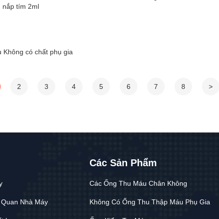
 nắp tím 2ml
u Không có chất phụ gia
2
3
4
5
6
7
8
>
Các Sản Phẩm
y
Các Ống Thu Máu Chân Không
 Quan Nhà Máy
Không Có Ống Thu Thập Máu Phụ Gia