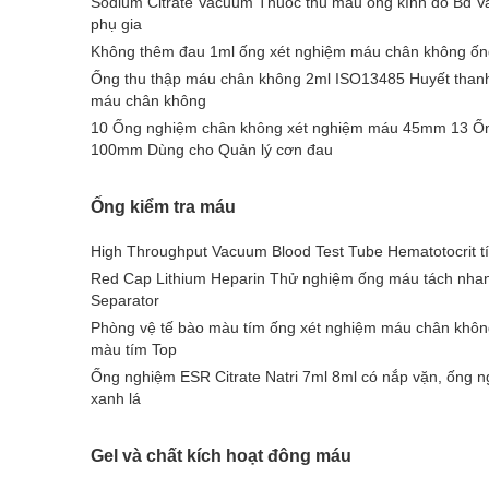
Sodium Citrate Vacuum Thuốc thu máu ống kính đỏ Bd Va
phụ gia
Không thêm đau 1ml ống xét nghiệm máu chân không ốn
Ống thu thập máu chân không 2ml ISO13485 Huyết than
máu chân không
10 Ống nghiệm chân không xét nghiệm máu 45mm 13 Ố
100mm Dùng cho Quản lý cơn đau
Ống kiểm tra máu
High Throughput Vacuum Blood Test Tube Hematotocrit t
Red Cap Lithium Heparin Thử nghiệm ống máu tách nhan
Separator
Phòng vệ tế bào màu tím ống xét nghiệm máu chân khô
màu tím Top
Ống nghiệm ESR Citrate Natri 7ml 8ml có nắp vặn, ống n
xanh lá
Gel và chất kích hoạt đông máu