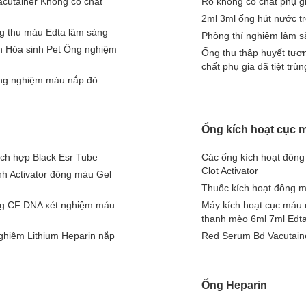
cutainer Không có chất
Rõ không có chất phụ 
2ml 3ml ống hút nước t
g thu máu Edta lâm sàng
Phòng thí nghiệm lâm s
h Hóa sinh Pet Ống nghiệm
Ống thu thập huyết tư
chất phụ gia đã tiệt t
ng nghiệm máu nắp đỏ
Ống kích hoạt cục 
ích hợp Black Esr Tube
Các ống kích hoạt đông
Clot Activator
h Activator đông máu Gel
Thuốc kích hoạt đông 
ng CF DNA xét nghiệm máu
Máy kích hoạt cục máu 
thanh mèo 6ml 7ml Edta
ghiệm Lithium Heparin nắp
Red Serum Bd Vacutainer
Ống Heparin