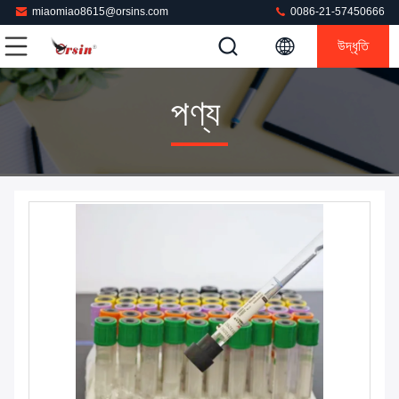
miaomiao8615@orsins.com
0086-21-57450666
উদ্ধৃতি
পণ্য