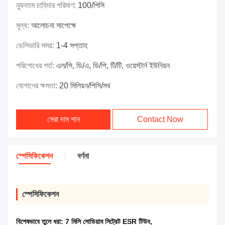
ন্যূনতম চাহিদার পরিমাণ:
100/পিসি
মূল্য:
আলোচনা সাপেক্ষে
ডেলিভারি সময়:
1-4 সপ্তাহ
পরিশোধের শর্ত:
এল/সি, ডি/এ, ডি/পি, টি/টি, ওয়েস্টার্ন ইউনিয়ন
যোগানের ক্ষমতা:
20 মিলিয়ন/পিসি/মথ
সেরা দাম পান
Contact Now
স্পেসিফিকেশন
বর্ণনা
স্পেসিফিকেশন
বিশেষভাবে তুলে ধরা:
7 মিলি সোডিয়াম সিট্রেট ESR টিউব
,