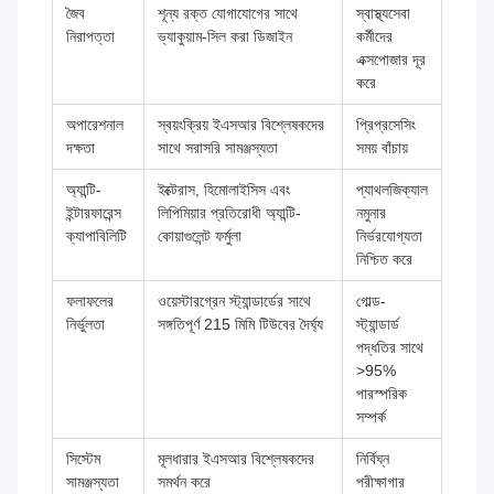
জৈব
শূন্য রক্ত ​​যোগাযোগের সাথে
স্বাস্থ্যসেবা
নিরাপত্তা
ভ্যাকুয়াম-সিল করা ডিজাইন
কর্মীদের
এক্সপোজার দূর
করে
অপারেশনাল
স্বয়ংক্রিয় ইএসআর বিশ্লেষকদের
প্রিপ্রসেসিং
দক্ষতা
সাথে সরাসরি সামঞ্জস্যতা
সময় বাঁচায়
অ্যান্টি-
ইক্টেরাস, হিমোলাইসিস এবং
প্যাথলজিক্যাল
ইন্টারফারেন্স
লিপিমিয়ার প্রতিরোধী অ্যান্টি-
নমুনার
ক্যাপাবিলিটি
কোয়াগুলেন্ট ফর্মুলা
নির্ভরযোগ্যতা
নিশ্চিত করে
ফলাফলের
ওয়েস্টারগ্রেন স্ট্যান্ডার্ডের সাথে
গোল্ড-
নির্ভুলতা
সঙ্গতিপূর্ণ 215 মিমি টিউবের দৈর্ঘ্য
স্ট্যান্ডার্ড
পদ্ধতির সাথে
>95%
পারস্পরিক
সম্পর্ক
সিস্টেম
মূলধারার ইএসআর বিশ্লেষকদের
নির্বিঘ্ন
সামঞ্জস্যতা
সমর্থন করে
পরীক্ষাগার