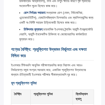
রিউমাটয়েড আর্থ্রাইটিস), টিবি এবং টিস্যু ক্ষতির কারণে সৃষ্ট প্রদাহের
সংবেদনশীল সূচক হিসেবে কাজ করে।
রোগ নির্ণয়ের সহায়তা:
সংক্রামক রোগ (যেমন, নিউমোনিয়া,
এন্ডোকার্ডাইটিস), হেমাটোলজিক্যাল ডিসঅর্ডার এবং ম্যালিগন্যান্সির জন্য
একটি অ-নির্দিষ্ট সহায়ক চিহ্নিতকারী হিসেবে কাজ করে।
চিকিৎসার মূল্যায়ন:
ডায়নামিক ইএসআর ট্র্যাকিং অ্যান্টি-ইনফ্ল্যামেটরি
থেরাপি, অ্যান্টি-ইনফেকটিভ চিকিৎসা বা কেমোথেরাপির কার্যকারিতা
মূল্যায়ন করে।
পণ্যের বৈশিষ্ট্য: প্রযুক্তিগত উদ্ভাবন নির্ভুলতা এবং দক্ষতা
নিশ্চিত করে
ইএসআর টিউবগুলি আধুনিক পরীক্ষাগারগুলির জন্য নিরাপদ এবং আরও
নির্ভরযোগ্য নমুনা সংগ্রহ সরবরাহ করে, একাধিক প্রযুক্তিগত উদ্ভাবনের
মাধ্যমে ঐতিহ্যবাহী ইএসআর পরীক্ষার সীমাবদ্ধতাগুলি দূর করে।
মূল প্রযুক্তিগত সুবিধা
বৈশিষ্ট্য
প্রযুক্তিগত সুবিধা
ক্লিনিক্যাল
ভ্যালু