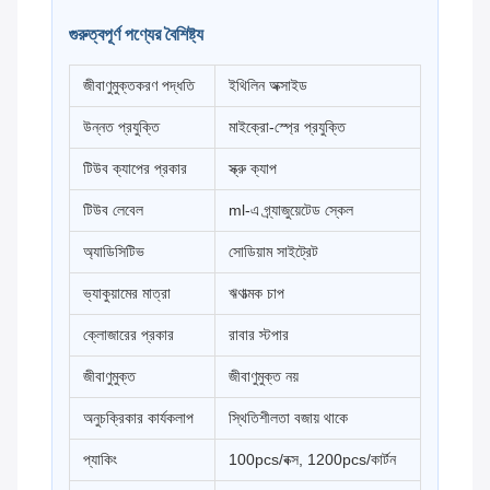
গুরুত্বপূর্ণ পণ্যের বৈশিষ্ট্য
জীবাণুমুক্তকরণ পদ্ধতি
ইথিলিন অক্সাইড
উন্নত প্রযুক্তি
মাইক্রো-স্প্রে প্রযুক্তি
টিউব ক্যাপের প্রকার
স্ক্রু ক্যাপ
টিউব লেবেল
ml-এ গ্র্যাজুয়েটেড স্কেল
অ্যাডিসিটিভ
সোডিয়াম সাইট্রেট
ভ্যাকুয়ামের মাত্রা
ঋণাত্মক চাপ
ক্লোজারের প্রকার
রাবার স্টপার
জীবাণুমুক্ত
জীবাণুমুক্ত নয়
অনুচক্রিকার কার্যকলাপ
স্থিতিশীলতা বজায় থাকে
প্যাকিং
100pcs/বক্স, 1200pcs/কার্টন