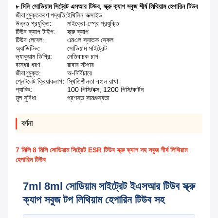
৮ মিলি সোডিয়াম সিট্রেট এসআর টিউব
,
স্ক্রু ক্যাপ সবুজ শীর্ষ লিথিয়াম হেপারিন টিউব
জীবাণুমুক্তকরণ পদ্ধতি:
ইথিলিন অক্সাইড
উন্নত প্রযুক্তি:
মাইক্রো-স্প্রে প্রযুক্তি
টিউব ক্যাপ টাইপ:
স্ক্রু ক্যাপ
টিউব লেবেল:
এমএল স্নাতক স্কেল
অ্যাডিটিভ:
সোডিয়াম সাইট্রেট
ভ্যাকুয়াম ডিগ্রি:
নেতিবাচক চাপ
বন্ধের ধরণ:
রাবার স্টপার
জীবাণুমুক্ত:
অ-নির্বিচারে
প্লেটলেট ক্রিয়াকলাপ:
স্থিতিশীলতা বহাল রাখা
প্যাকিং:
100 পিসি/বক্স, 1200 পিসি/কার্টন
মূল সুবিধা:
প্রশস্ত সামঞ্জস্যতা
বর্ণনা
7 মিলি 8 মিলি সোডিয়াম সিট্রেট ESR টিউব স্ক্রু ক্যাপ সহ সবুজ শীর্ষ লিথিয়াম
হেপারিন টিউব
7ml 8ml সোডিয়াম সাইট্রেট ইএসআর টিউব স্ক্রু
ক্যাপ সবুজ টপ লিথিয়াম হেপারিন টিউব সহ