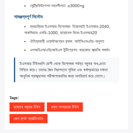
সেন্ট্রিফিউগেশন সহনশীলতা: ≥3000×g
সামঞ্জস্যপূর্ণ সিস্টেম
স্বয়ংক্রিয় ইএসআর বিশ্লেষক: তিয়ানহাই ইএসআর-2040,
সাকসিডার এসডি-1000, বায়োবেস বিকে-ইএসআর20
ঐতিহ্যবাহী ওয়েস্টারগ্রেন র‍্যাক: আইসিএসএইচ-অনুগত
এলআইএস/এইচআইএস ইন্টিগ্রেশন: বারকোড স্ক্যানিং সমর্থন
ইএসআর টিউবগুলি রোগী থেকে বিশ্লেষক পর্যন্ত নমুনার অখণ্ডতা
নিশ্চিত করে। তাদের জৈব নিরাপত্তা সুবিধা এবং কর্মপ্রবাহের দক্ষতা
আধুনিক স্বাস্থ্যসেবা পরীক্ষাগারগুলির জন্য অপরিহার্য করে তোলে।
Tags:
রক্তের নমুনার টিউব
রক্ত সংগ্রহের টিউব
জেল ক্লট অ্যাক্টিভেটর