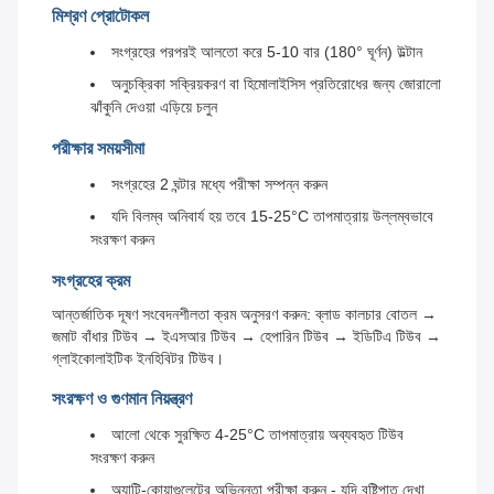
মিশ্রণ প্রোটোকল
সংগ্রহের পরপরই আলতো করে 5-10 বার (180° ঘূর্ণন) উল্টান
অনুচক্রিকা সক্রিয়করণ বা হিমোলাইসিস প্রতিরোধের জন্য জোরালো
ঝাঁকুনি দেওয়া এড়িয়ে চলুন
পরীক্ষার সময়সীমা
সংগ্রহের 2 ঘন্টার মধ্যে পরীক্ষা সম্পন্ন করুন
যদি বিলম্ব অনিবার্য হয় তবে 15-25°C তাপমাত্রায় উল্লম্বভাবে
সংরক্ষণ করুন
সংগ্রহের ক্রম
আন্তর্জাতিক দূষণ সংবেদনশীলতা ক্রম অনুসরণ করুন: ব্লাড কালচার বোতল →
জমাট বাঁধার টিউব → ইএসআর টিউব → হেপারিন টিউব → ইডিটিএ টিউব →
গ্লাইকোলাইটিক ইনহিবিটর টিউব।
সংরক্ষণ ও গুণমান নিয়ন্ত্রণ
আলো থেকে সুরক্ষিত 4-25°C তাপমাত্রায় অব্যবহৃত টিউব
সংরক্ষণ করুন
অ্যান্টি-কোয়াগুলেন্টের অভিন্নতা পরীক্ষা করুন - যদি বৃষ্টিপাত দেখা