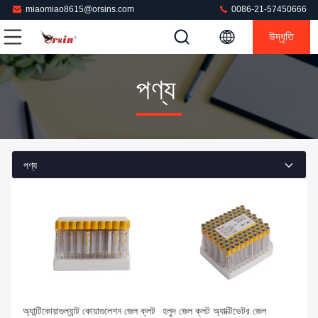
miaomiao8615@orsins.com
0086-21-57450666
উদ্ধৃতি
পণ্য
পণ্য
সেরা দাম পান
সেরা দাম পান
অ্যান্টিকোয়াগুল্যান্ট কোয়াগুলেশন জেল ক্লট
হলুদ জেল ক্লট অ্যাক্টিভেটর জেল