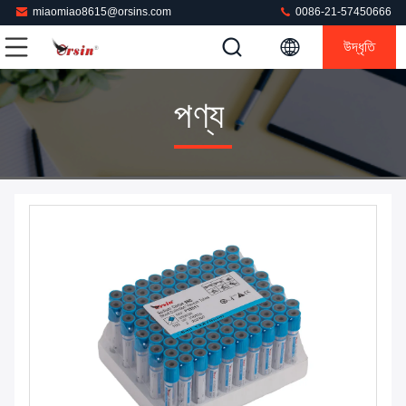
miaomiao8615@orsins.com
0086-21-57450666
উদ্ধৃতি
পণ্য