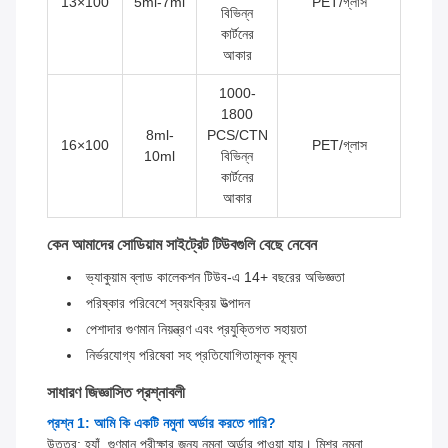
13×100
5ml-7ml
PET/গ্লাস
বিভিন্ন
কার্টনের
আকার
1000-
1800
8ml-
PCS/CTN
16×100
PET/গ্লাস
10ml
বিভিন্ন
কার্টনের
আকার
কেন আমাদের সোডিয়াম সাইট্রেট টিউবগুলি বেছে নেবেন
ভ্যাকুয়াম ব্লাড কালেকশন টিউব-এ 14+ বছরের অভিজ্ঞতা
পরিষ্কার পরিবেশে স্বয়ংক্রিয় উত্পাদন
পেশাদার গুণমান নিয়ন্ত্রণ এবং প্রযুক্তিগত সহায়তা
নির্ভরযোগ্য পরিষেবা সহ প্রতিযোগিতামূলক মূল্য
সাধারণ জিজ্ঞাসিত প্রশ্নাবলী
প্রশ্ন 1: আমি কি একটি নমুনা অর্ডার করতে পারি?
উত্তর: হ্যাঁ, গুণমান পরীক্ষার জন্য নমুনা অর্ডার পাওয়া যায়। মিশ্র নমুনা