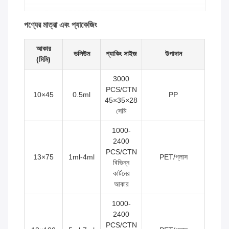
পণ্যের মাত্রা এবং প্যাকেজিং
আকার
ভলিউম
প্যাকিং সাইজ
উপাদান
(মিমি)
3000
PCS/CTN
10×45
0.5ml
PP
45×35×28
সেমি
1000-
2400
PCS/CTN
13×75
1ml-4ml
PET/গ্লাস
বিভিন্ন
কার্টনের
আকার
1000-
2400
PCS/CTN