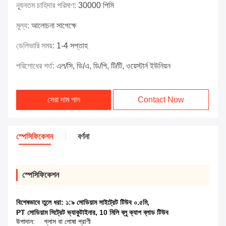
ন্যূনতম চাহিদার পরিমাণ:
30000 পিসি
মূল্য:
আলোচনা সাপেক্ষে
ডেলিভারি সময়:
1-4 সপ্তাহ
পরিশোধের শর্ত:
এল/সি, ডি/এ, ডি/পি, টি/টি, ওয়েস্টার্ন ইউনিয়ন
সেরা দাম পান
Contact Now
স্পেসিফিকেশন
বর্ণনা
স্পেসিফিকেশন
বিশেষভাবে তুলে ধরা:
১:৯ সোডিয়াম সাইট্রেট টিউব ০.৫মি
,
PT সোডিয়াম সিট্রেট ভ্যাকুটাইনার
,
10 মিলি ব্লু ক্যাপ ব্লাড টিউব
উপাদান:
গ্লাস বা পোষা প্রাণী