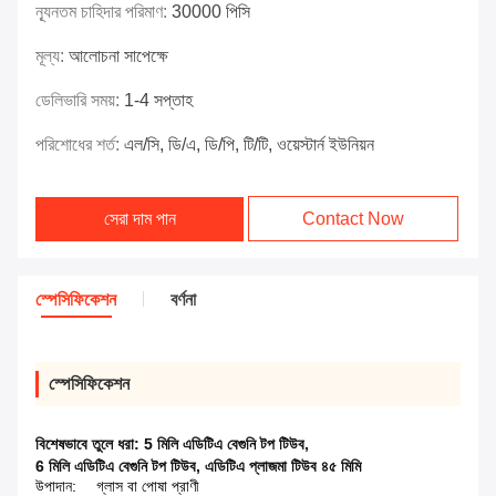
ন্যূনতম চাহিদার পরিমাণ:
30000 পিসি
মূল্য:
আলোচনা সাপেক্ষে
ডেলিভারি সময়:
1-4 সপ্তাহ
পরিশোধের শর্ত:
এল/সি, ডি/এ, ডি/পি, টি/টি, ওয়েস্টার্ন ইউনিয়ন
সেরা দাম পান
Contact Now
স্পেসিফিকেশন
বর্ণনা
স্পেসিফিকেশন
বিশেষভাবে তুলে ধরা:
5 মিলি এডিটিএ বেগুনি টপ টিউব
,
6 মিলি এডিটিএ বেগুনি টপ টিউব
,
এডিটিএ প্লাজমা টিউব ৪৫ মিমি
উপাদান:
গ্লাস বা পোষা প্রাণী