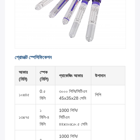
প্রোডাক্ট স্পেসিফিকেশন
আকার
স্পেক
প্যাকেজিং আকার
উপাদান
(মিমি)
(মিলি)
0.৫
৩০০০ পিসি/সিটিএন
১০x৪৫
পিপি
মিলি
45x35x28 সেমি
১
1000 পিসি/
১৩x৭৫
মিলি-৪
সিটিএন
মিলি
৪৪x৩০x১৮.৫ সেমি
1000 পিসি/
৫