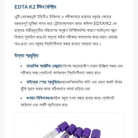
EDTA K2 টিউব বৈশিষ্ট্য
এন্টি-কোঅগুলেন্ট ইডিটিএ চিকিৎসা ও পরীক্ষাগারে রক্তের নমুনার ক্ষেত্রে
গুরুত্বপূর্ণ ভূমিকা পালন করে।ইন্টারন্যাশনাল ব্লাড কমিশন EDTA*K2 কে
রক্তের শারীরবৃত্তীয় পরিবেশের অনুরূপ বৈশিষ্ট্যগুলির কারণে সর্বোত্তম পছন্দ
হিসাবে সুপারিশ করেএই সাদৃশ্য সঠিক পরীক্ষার ফলাফলের জন্য রক্ত কোষের
অখণ্ডতা এবং নমুনার স্থিতিশীলতা বজায় রাখতে সহায়তা করে।
উন্নত প্রযুক্তি
বায়োনিক অ্যাক্টিভ মেম্ব্রান:
বিশেষ অভ্যন্তরীণ দেয়াল চিকিত্সা সঞ্চয় এবং
পরীক্ষার সময় প্লেটলেট কার্যকলাপ স্থিতিশীলতা বজায় রাখে
মাইক্রো স্প্রে প্রযুক্তিঃ
রক্তকণিকাগুলির ক্ষতি এবং রক্ত জমাট বাঁধার
ঝুঁকি হ্রাস করার জন্য সঠিকভাবে পদার্থ ছড়িয়ে দেয়
গুণমান নিশ্চিতকরণঃ
সঠিক নমুনা গণনা বজায় রাখার জন্য প্লেটলেট
আঠালো এবং সমষ্টি প্রতিরোধ করে