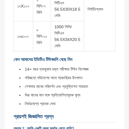
সিটিএন
১৩X১০০
মিলি-৭
56.5X30X18.5
পিইটি/গ্লাস
মিলি
সেমি
1000 পিসি/
৮
সিটিএন
১৬x১০০
মিলি-১০
56.5X34X20.5
মিলি
সেমি
কেন আমাদের ইডিটিএ টিউবগুলি বেছে নিন
14+ বছর ভ্যাকুয়াম রক্ত পরীক্ষার টিউব বিশেষজ্ঞ
পরিচ্ছন্ন পরিবেশের সাথে স্বয়ংক্রিয় উৎপাদন
পেশাদার মানের পরিদর্শন এবং প্রযুক্তিগত সহায়তা
উচ্চ মানের মান সঙ্গে প্রতিযোগিতামূলক মূল্য
নির্ভরযোগ্য গ্রাহক সেবা
প্রায়শই জিজ্ঞাসিত প্রশ্ন
প্রশ্ন 1: আমি একটি নমুনা অর্ডার পেতে পারি?