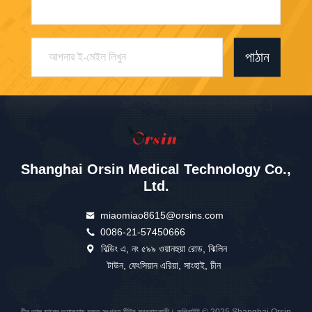
পাঠান
Shanghai Orsin Medical Technology Co.,
Ltd.
miaomiao8615@orsins.com
0086-21-57450666
বিল্ডিং এ, নং ৫৯৯ ওয়ানহুয়া রোড, ঝিলিন
টাউন, ফেংসিয়ান এরিয়া, সাংহাই, চীন