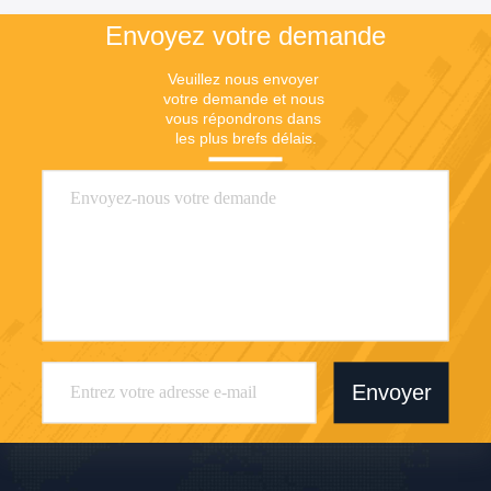
Envoyez votre demande
Veuillez nous envoyer 
votre demande et nous 
vous répondrons dans 
les plus brefs délais.
Envoyer