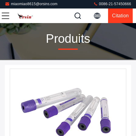
miaomiao8615@orsins.com
0086-21-57450666
Citation
Produits