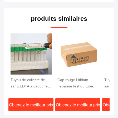
produits similaires
Tuyau de collecte de
Cap rouge Lithium
Tuyau d
sang EDTA à capuche
héparine test du tube
sang à 
grise pour le test du
sanguin Séparation
capucho
glucose
rapide Activateur de
de sang
Obtenez le meilleur prix
Obtenez le meilleur prix
Obtenez 
caillot Séparateur de gel