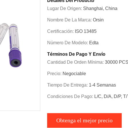
Detalles Del Producto
Lugar De Origen:
Shanghai, China
Nombre De La Marca:
Orsin
Certificación:
ISO 13485
Número De Modelo:
Edta
Términos De Pago Y Envío
Cantidad De Orden Mínima:
30000 PC
Precio:
Negociable
Tiempo De Entrega:
1-4 Semanas
Condiciones De Pago:
L/C, D/A, D/P, T
Obtenga el mejor precio