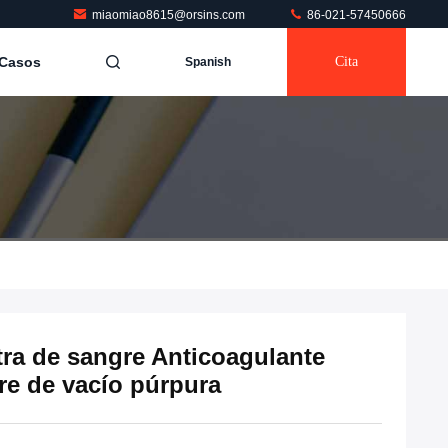
miaomiao8615@orsins.com
86-021-57450666
Casos
Cita
Spanish
ra de sangre Anticoagulante
re de vacío púrpura