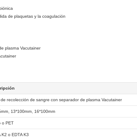
biónica
dida de plaquetas y la coagulación
de plasma Vacutainer
cutainer
ripción
de recolección de sangre con separador de plasma Vacutainer
5mm, 13*100mm, 16*100mm
o o PET
 K2 o EDTA K3