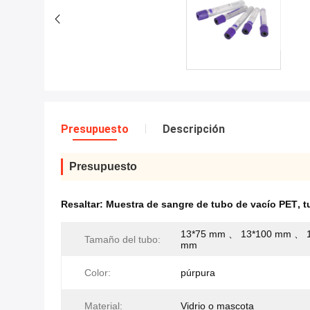
Presupuesto
Descripción
Presupuesto
Resaltar:
Muestra de sangre de tubo de vacío PET
,
t
13*75 mm 、 13*100 mm 、 
Tamaño del tubo:
mm
Color:
púrpura
Material:
Vidrio o mascota