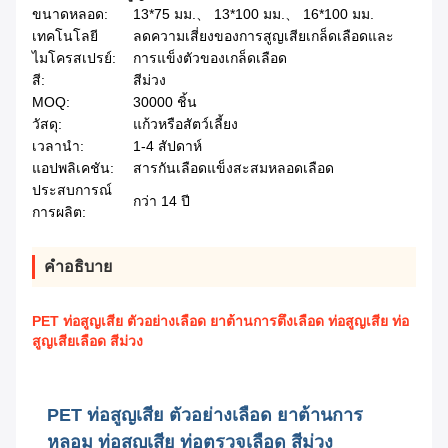
ขนาดหลอด:
13*75 มม.、 13*100 มม.、 16*100 มม.
เทคโนโลยี
ลดความเสี่ยงของการสูญเสียเกล็ดเลือดและ
ไมโครสเปรย์:
การแข็งตัวของเกล็ดเลือด
สี:
สีม่วง
MOQ:
30000 ชิ้น
วัสดุ:
แก้วหรือสัตว์เลี้ยง
เวลานำ:
1-4 สัปดาห์
แอปพลิเคชัน:
สารกันเลือดแข็งสะสมหลอดเลือด
ประสบการณ์
กว่า 14 ปี
การผลิต:
คำอธิบาย
PET ท่อสูญเสีย ตัวอย่างเลือด ยาต้านการตึงเลือด ท่อสูญเสีย ท่อ
สูญเสียเลือด สีม่วง
PET ท่อสูญเสีย ตัวอย่างเลือด ยาต้านการ
หลอม ท่อสูญเสีย ท่อตรวจเลือด สีม่วง