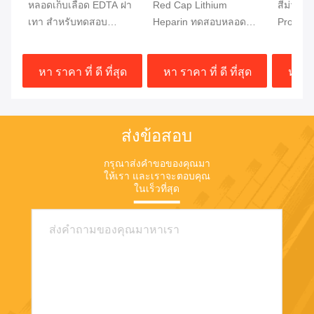
หลอดเก็บเลือด EDTA ฝา
Red Cap Lithium
สีม่วง C
เทา สำหรับทดสอบ
Heparin ทดสอบหลอด
Protect
น้ำตาลกลูโคส ขนาด
เลือด การแยกเลือดออก
เลือด 
13x75 มม. ตัวอย่างเลือด
อย่างรวดเร็ว
การตรวจ
หา ราคา ที่ ดี ที่สุด
หา ราคา ที่ ดี ที่สุด
หา ราค
ส่งข้อสอบ
กรุณาส่งคําขอของคุณมา
ให้เรา และเราจะตอบคุณ
ในเร็วที่สุด