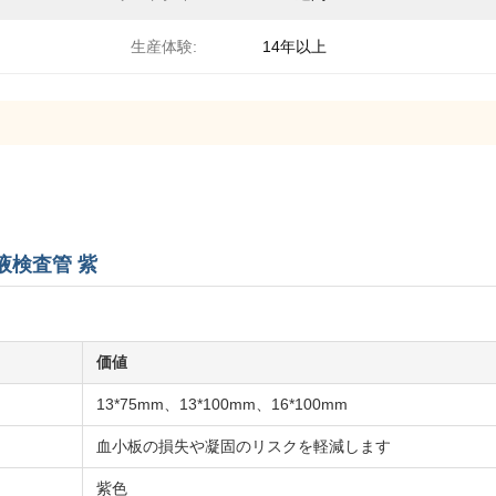
生産体験:
14年以上
液検査管 紫
価値
13*75mm、13*100mm、16*100mm
血小板の損失や凝固のリスクを軽減します
紫色