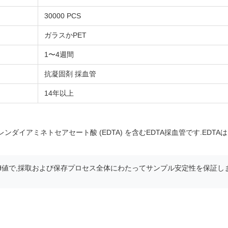
30000 PCS
ガラスかPET
1〜4週間
抗凝固剤 採血管
14年以上
ダイアミネトセアセート酸 (EDTA) を含むEDTA採血管です.EDT
H値で,採取および保存プロセス全体にわたってサンプル安定性を保証しま