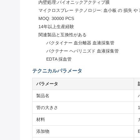
内壁処理:バイオニックアクティブ膜
マイクロスプレー テクノロジー: 血小板 の 損失 や 
MOQ: 30000 PCS
14年以上生産経験
関連製品と互換性がある
バクタイナー 血分離器 血液採集管
バクテナー ヘパリニズド 血液採集管
EDTA 採血管
テクニカルパラメータ
パラメータ
製品名
管の大きさ
材料
添加物