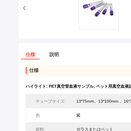
仕様
説明
仕様
ハイライト:
PET真空管血液サンプル
,
ペット用真空血液
チューブサイズ:
13*75mm、13*100mm 、16*
色:
紫
材料:
ガラスまたはペット