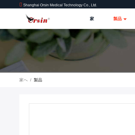
Shanghai Orsin Medical Technology Co., Ltd.
家
製品
家へ
/
製品