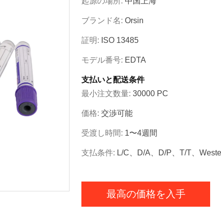
起源の場所:
中国上海
ブランド名:
Orsin
証明:
ISO 13485
モデル番号:
EDTA
支払いと配送条件
最小注文数量:
30000 PC
価格:
交渉可能
受渡し時間:
1〜4週間
支払条件:
L/C、D/A、D/P、T/T、Wester
最高の価格を入手