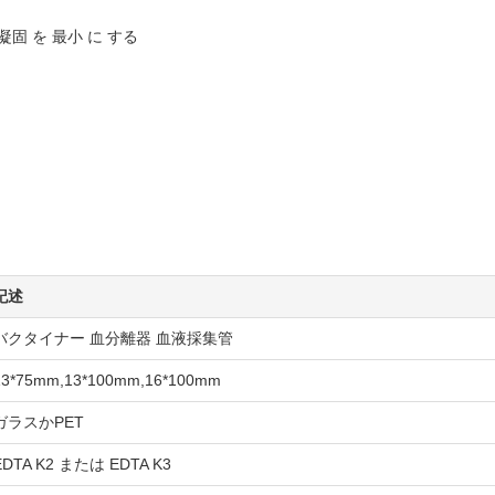
凝固 を 最小 に する
記述
バクタイナー 血分離器 血液採集管
13*75mm,13*100mm,16*100mm
ガラスかPET
EDTA K2 または EDTA K3