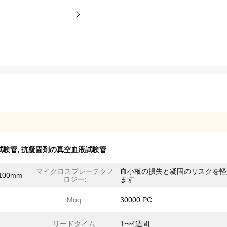
試験管
,
抗凝固剤の真空血液試験管
マイクロスプレーテクノ
血小板の損失と凝固のリスクを軽
100mm
ロジー:
ます
Moq:
30000 PC
リードタイム:
1〜4週間