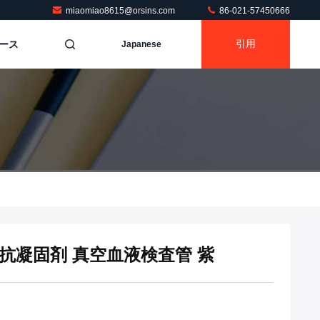
miaomiao8615@orsins.com
86-021-57450666
ース
引用
Japanese
 抗凝固剤 真空血液検査管 紫