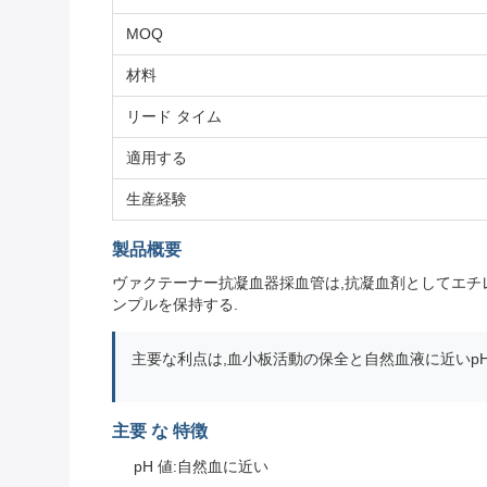
MOQ
材料
リード タイム
適用する
生産経験
製品概要
ヴァクテーナー抗凝血器採血管は,抗凝血剤としてエチレン
ンプルを保持する.
主要な利点は,血小板活動の保全と自然血液に近いp
主要 な 特徴
pH 値:自然血に近い