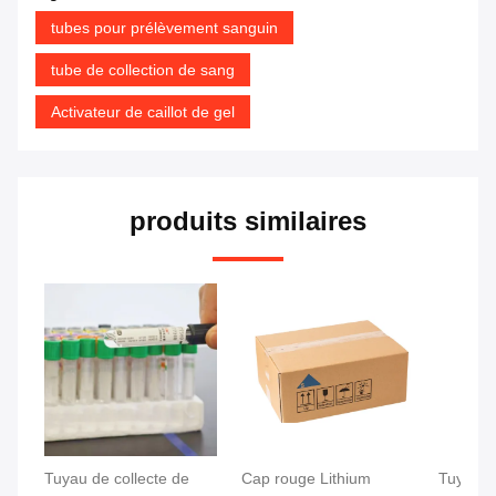
tubes pour prélèvement sanguin
tube de collection de sang
Activateur de caillot de gel
produits similaires
Tuyau de collecte de
Cap rouge Lithium
Tuyau d