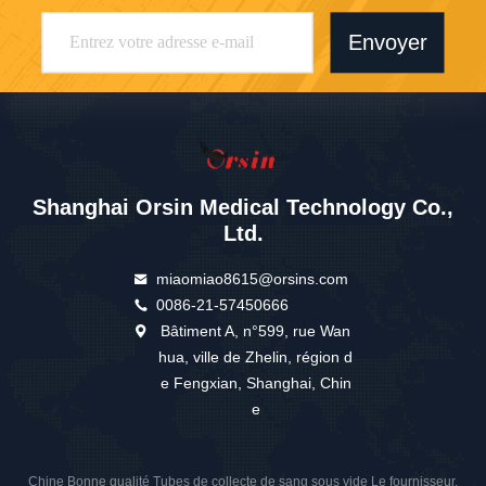
Envoyer
Shanghai Orsin Medical Technology Co.,
Ltd.
miaomiao8615@orsins.com
0086-21-57450666
Bâtiment A, n°599, rue Wan
hua, ville de Zhelin, région d
e Fengxian, Shanghai, Chin
e
Chine Bonne qualité Tubes de collecte de sang sous vide Le fournisseur.