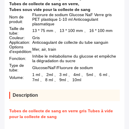
Tubes de collecte de sang en verre
,
Tubes sous vide pour la collecte de sang
Fluorure de sodium Glucose NaF Verre gris
Nom de
PET plastique 1-10 ml Anticoagulant
produit:
plasmatique
Taille de
13 * 75 mm 、 13 * 100 mm 、 16 * 100 mm
tube:
Couleur:
Gris
Application:
Anticoagulant de collecte du tube sanguin
Options
Mer, air, train
d'expédition:
Inhibe le métabolisme du glucose et empêche
Fonction:
la dégradation du sucre
Type de
Glucose/NaF/Fluorure de sodium
tube:
1 ml 、 2ml 、 3 ml 、 4ml 、 5ml 、 6 ml 、
Volume:
7ml 、 8 ml 、 9ml 、 10ml
Description
Tubes de collecte de sang en verre gris Tubes à vide
pour la collecte de sang