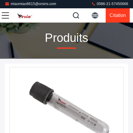
miaomiao8615@orsins.com
0086-21-57450666
Citation
Produits