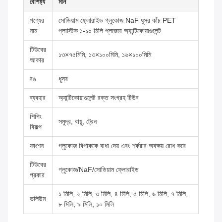
বৈশিষ্ট্য
মান
পণ্যের
সোডিয়াম ফ্লোরাইড গ্লুকোজ NaF ধূসর কাঁচ PET
নাম
প্লাস্টিক ১-১০ মিলি প্লাজমা অ্যান্টিকোয়াগুলেন্ট
টিউবের
১৩×৭৫মিমি, ১৩×১০০মিমি, ১৬×১০০মিমি
আকার
রঙ
ধূসর
ব্যবহার
অ্যান্টিকোয়াগুলেন্ট রক্ত সংগ্রহ টিউব
শিপিং
সমুদ্র, বায়ু, ট্রেন
বিকল্প
ফাংশন
গ্লুকোজ বিপাককে বাধা দেয় এবং শর্করার অবক্ষয় রোধ করে
টিউবের
গ্লুকোজ/NaF/সোডিয়াম ফ্লোরাইড
প্রকার
১ মিলি, ২ মিলি, ৩ মিলি, ৪ মিলি, ৫ মিলি, ৬ মিলি, ৭ মিলি,
ভলিউম
৮ মিলি, ৯ মিলি, ১০ মিলি