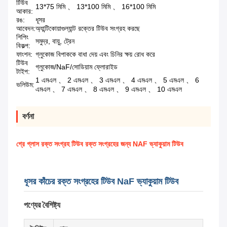
টিউব
13*75 মিমি 、 13*100 মিমি 、 16*100 মিমি
আকার:
রঙ:
ধূসর
আবেদন:
অ্যান্টিকোয়াগুল্যান্ট রক্তের টিউব সংগ্রহ করছে
শিপিং
সমুদ্র, বায়ু, ট্রেন
বিকল্প:
ফাংশন:
গ্লুকোজ বিপাককে বাধা দেয় এবং চিনির ক্ষয় রোধ করে
টিউব
গ্লুকোজ/NaF/সোডিয়াম ফ্লোরাইড
টাইপ:
1 এমএল 、 2 এমএল 、 3 এমএল 、 4 এমএল 、 5 এমএল 、 6
ভলিউম:
এমএল 、 7 এমএল 、 8 এমএল 、 9 এমএল 、 10 এমএল
বর্ণনা
গ্রে গ্লাস রক্ত সংগ্রহ টিউব রক্ত সংগ্রহের জন্য NAF ভ্যাকুয়াম টিউব
ধূসর কাঁচের রক্ত সংগ্রহের টিউব NaF ভ্যাকুয়াম টিউব
পণ্যের বৈশিষ্ট্য