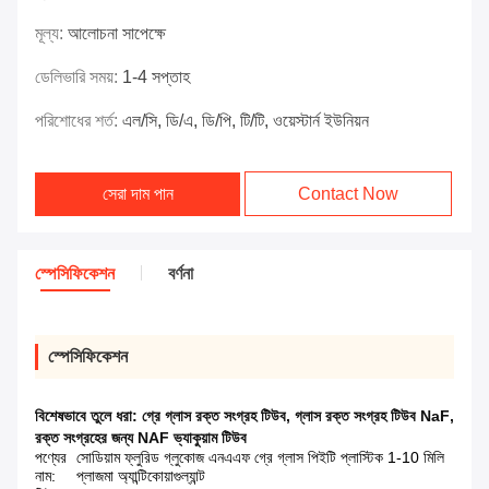
মূল্য:
আলোচনা সাপেক্ষে
ডেলিভারি সময়:
1-4 সপ্তাহ
পরিশোধের শর্ত:
এল/সি, ডি/এ, ডি/পি, টি/টি, ওয়েস্টার্ন ইউনিয়ন
সেরা দাম পান
Contact Now
স্পেসিফিকেশন
বর্ণনা
স্পেসিফিকেশন
বিশেষভাবে তুলে ধরা:
গ্রে গ্লাস রক্ত সংগ্রহ টিউব
,
গ্লাস রক্ত সংগ্রহ টিউব NaF
,
রক্ত সংগ্রহের জন্য NAF ভ্যাকুয়াম টিউব
পণ্যের
সোডিয়াম ফ্লুরিড গ্লুকোজ এনএএফ গ্রে গ্লাস পিইটি প্লাস্টিক 1-10 মিলি
নাম:
প্লাজমা অ্যান্টিকোয়াগুল্যান্ট