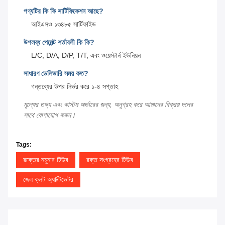
পণ্যটির কি কি সার্টিফিকেশন আছে?
আইএসও ১৩৪৮৫ সার্টিফাইড
উপলব্ধ পেমেন্ট শর্তাবলী কি কি?
L/C, D/A, D/P, T/T, এবং ওয়েস্টার্ন ইউনিয়ন
সাধারণ ডেলিভারি সময় কত?
গন্তব্যের উপর নির্ভর করে ১-৪ সপ্তাহ
মূল্যের তথ্য এবং কাস্টম অর্ডারের জন্য, অনুগ্রহ করে আমাদের বিক্রয় দলের
সাথে যোগাযোগ করুন।
Tags:
রক্তের নমুনার টিউব
রক্ত সংগ্রহের টিউব
জেল ক্লট অ্যাক্টিভেটর