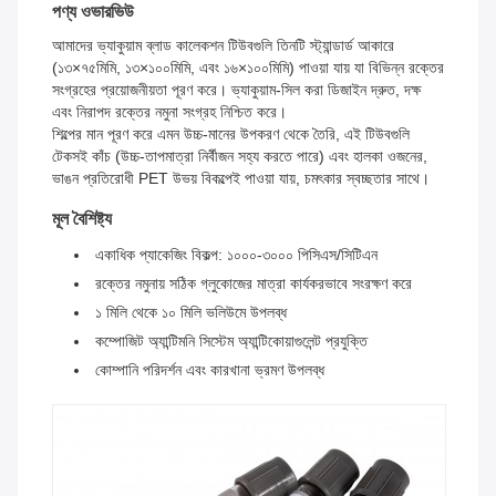
পণ্য ওভারভিউ
আমাদের ভ্যাকুয়াম ব্লাড কালেকশন টিউবগুলি তিনটি স্ট্যান্ডার্ড আকারে
(১৩×৭৫মিমি, ১৩×১০০মিমি, এবং ১৬×১০০মিমি) পাওয়া যায় যা বিভিন্ন রক্তের
সংগ্রহের প্রয়োজনীয়তা পূরণ করে। ভ্যাকুয়াম-সিল করা ডিজাইন দ্রুত, দক্ষ
এবং নিরাপদ রক্তের নমুনা সংগ্রহ নিশ্চিত করে।
শিল্পের মান পূরণ করে এমন উচ্চ-মানের উপকরণ থেকে তৈরি, এই টিউবগুলি
টেকসই কাঁচ (উচ্চ-তাপমাত্রা নির্বীজন সহ্য করতে পারে) এবং হালকা ওজনের,
ভাঙন প্রতিরোধী PET উভয় বিকল্পেই পাওয়া যায়, চমৎকার স্বচ্ছতার সাথে।
মূল বৈশিষ্ট্য
একাধিক প্যাকেজিং বিকল্প: ১০০০-৩০০০ পিসিএস/সিটিএন
রক্তের নমুনায় সঠিক গ্লুকোজের মাত্রা কার্যকরভাবে সংরক্ষণ করে
১ মিলি থেকে ১০ মিলি ভলিউমে উপলব্ধ
কম্পোজিট অ্যান্টিমনি সিস্টেম অ্যান্টিকোয়াগুলেন্ট প্রযুক্তি
কোম্পানি পরিদর্শন এবং কারখানা ভ্রমণ উপলব্ধ