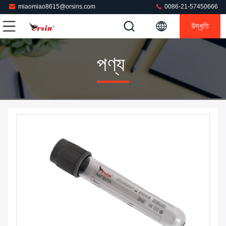
miaomiao8615@orsins.com
0086-21-57450666
উদ্ধৃতি
পণ্য