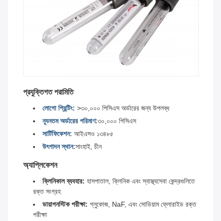
প্রযুক্তিগত পরামিতি
লোগো প্রিন্টিং:
>৩০,০০০ পিসিএস অর্ডারের জন্য উপলব্ধ
ন্যূনতম অর্ডারের পরিমাণ:
৩০,০০০ পিসিএস
সার্টিফিকেশন:
আইএসও ১৩৪৮৫
উৎপাদন স্থান:
সাংহাই, চীন
অ্যাপ্লিকেশন
ক্লিনিকাল ব্যবহার:
হাসপাতাল, ক্লিনিক এবং স্বাস্থ্যসেবা কেন্দ্রগুলিতে
রক্ত সংগ্রহ
ডায়াগনস্টিক পরীক্ষা:
গ্লুকোজ, NaF, এবং সোডিয়াম ফ্লোরাইড রক্ত
পরীক্ষা