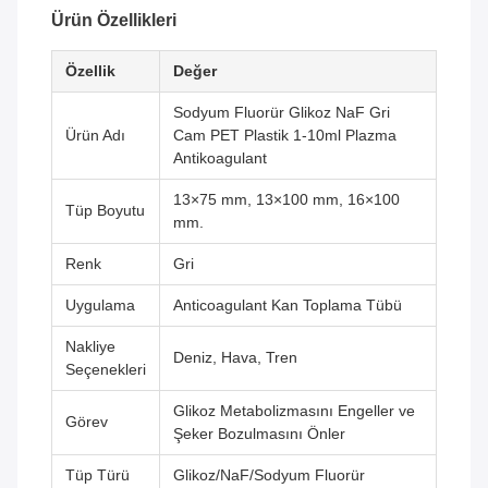
Ürün Özellikleri
Özellik
Değer
Sodyum Fluorür Glikoz NaF Gri
Ürün Adı
Cam PET Plastik 1-10ml Plazma
Antikoagulant
13×75 mm, 13×100 mm, 16×100
Tüp Boyutu
mm.
Renk
Gri
Uygulama
Anticoagulant Kan Toplama Tübü
Nakliye
Deniz, Hava, Tren
Seçenekleri
Glikoz Metabolizmasını Engeller ve
Görev
Şeker Bozulmasını Önler
Tüp Türü
Glikoz/NaF/Sodyum Fluorür