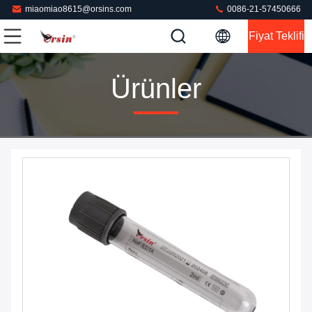
miaomiao8615@orsins.com
0086-21-57450666
Fiyat Teklifi
Ürünler