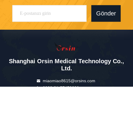
Gönder
Shanghai Orsin Medical Technology Co.,
Ltd.
miaomiao8615@orsins.com
0086-21-57450666
Binası A, No.599 Wanhua R
oad, Zhelin Town, Fengxian
Bölgesi, Şangay, Çin
Çin kaliteli Vakum Kan Toplama Tüpleri Tedarikçi. Telif Hakkı © 2025