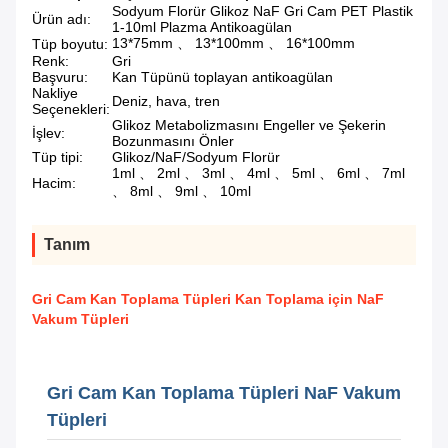
Sodyum Florür Glikoz NaF Gri Cam PET Plastik
Ürün adı:
1-10ml Plazma Antikoagülan
13*75mm 、 13*100mm 、 16*100mm
Tüp boyutu:
Renk:
Gri
Başvuru:
Kan Tüpünü toplayan antikoagülan
Nakliye
Deniz, hava, tren
Seçenekleri:
Glikoz Metabolizmasını Engeller ve Şekerin
İşlev:
Bozunmasını Önler
Tüp tipi:
Glikoz/NaF/Sodyum Florür
1ml 、 2ml 、 3ml 、 4ml 、 5ml 、 6ml 、 7ml
Hacim:
、 8ml 、 9ml 、 10ml
Tanım
Gri Cam Kan Toplama Tüpleri Kan Toplama için NaF
Vakum Tüpleri
Gri Cam Kan Toplama Tüpleri NaF Vakum
Tüpleri