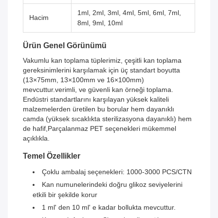
1ml, 2ml, 3ml, 4ml, 5ml, 6ml, 7ml,
Hacim
8ml, 9ml, 10ml
Ürün Genel Görünümü
Vakumlu kan toplama tüplerimiz, çeşitli kan toplama
gereksinimlerini karşılamak için üç standart boyutta
(13×75mm, 13×100mm ve 16×100mm)
mevcuttur.verimli, ve güvenli kan örneği toplama.
Endüstri standartlarını karşılayan yüksek kaliteli
malzemelerden üretilen bu borular hem dayanıklı
camda (yüksek sıcaklıkta sterilizasyona dayanıklı) hem
de hafif,Parçalanmaz PET seçenekleri mükemmel
açıklıkla.
Temel Özellikler
Çoklu ambalaj seçenekleri: 1000-3000 PCS/CTN
Kan numunelerindeki doğru glikoz seviyelerini
etkili bir şekilde korur
1 ml' den 10 ml' e kadar bollukta mevcuttur.