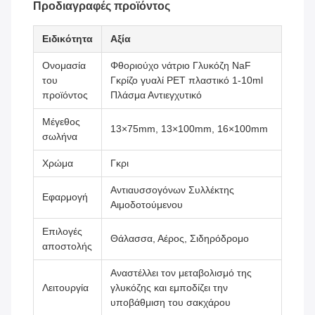
Προδιαγραφές προϊόντος
Ειδικότητα
Αξία
Ονομασία
Φθοριούχο νάτριο Γλυκόζη NaF
του
Γκρίζο γυαλί PET πλαστικό 1-10ml
προϊόντος
Πλάσμα Αντιεγχυτικό
Μέγεθος
13×75mm, 13×100mm, 16×100mm
σωλήνα
Χρώμα
Γκρι
Αντιαυσσογόνων Συλλέκτης
Εφαρμογή
Αιμοδοτούμενου
Επιλογές
Θάλασσα, Αέρος, Σιδηρόδρομο
αποστολής
Αναστέλλει τον μεταβολισμό της
Λειτουργία
γλυκόζης και εμποδίζει την
υποβάθμιση του σακχάρου