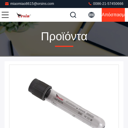
miaomiao8615@orsins.com
0086-21-57450666
Απόσπασμα
Προϊόντα