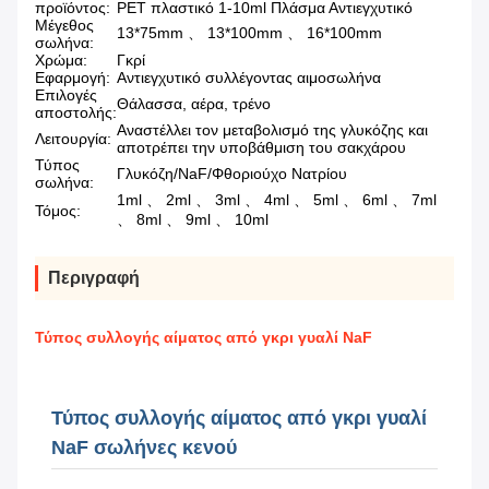
προϊόντος:
PET πλαστικό 1-10ml Πλάσμα Αντιεγχυτικό
Μέγεθος
13*75mm 、 13*100mm 、 16*100mm
σωλήνα:
Χρώμα:
Γκρί
Εφαρμογή:
Αντιεγχυτικό συλλέγοντας αιμοσωλήνα
Επιλογές
Θάλασσα, αέρα, τρένο
αποστολής:
Αναστέλλει τον μεταβολισμό της γλυκόζης και
Λειτουργία:
αποτρέπει την υποβάθμιση του σακχάρου
Τύπος
Γλυκόζη/NaF/Φθοριούχο Νατρίου
σωλήνα:
1ml 、 2ml 、 3ml 、 4ml 、 5ml 、 6ml 、 7ml
Τόμος:
、 8ml 、 9ml 、 10ml
Περιγραφή
Τύπος συλλογής αίματος από γκρι γυαλί NaF
Τύπος συλλογής αίματος από γκρι γυαλί
NaF σωλήνες κενού