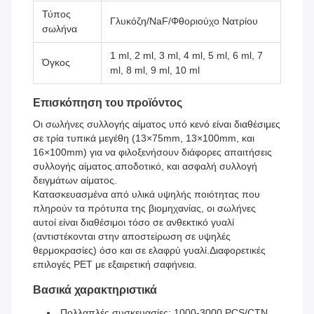
Τύπος
Γλυκόζη/NaF/Φθοριούχο Νατρίου
σωλήνα
1 ml, 2 ml, 3 ml, 4 ml, 5 ml, 6 ml, 7
Όγκος
ml, 8 ml, 9 ml, 10 ml
Επισκόπηση του προϊόντος
Οι σωλήνες συλλογής αίματος υπό κενό είναι διαθέσιμες
σε τρία τυπικά μεγέθη (13×75mm, 13×100mm, και
16×100mm) για να φιλοξενήσουν διάφορες απαιτήσεις
συλλογής αίματος.αποδοτικό, και ασφαλή συλλογή
δειγμάτων αίματος.
Κατασκευασμένα από υλικά υψηλής ποιότητας που
πληρούν τα πρότυπα της βιομηχανίας, οι σωλήνες
αυτοί είναι διαθέσιμοι τόσο σε ανθεκτικό γυαλί
(αντιστέκονται στην αποστείρωση σε υψηλές
θερμοκρασίες) όσο και σε ελαφρύ γυαλί.Διαφορετικές
επιλογές PET με εξαιρετική σαφήνεια.
Βασικά χαρακτηριστικά
Πολλαπλές συσκευασίες: 1000-3000 PCS/CTN