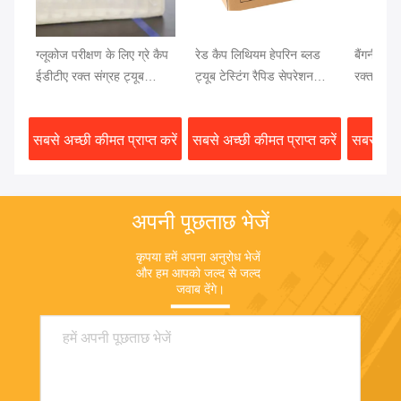
ग्लूकोज परीक्षण के लिए ग्रे कैप
रेड कैप लिथियम हेपरिन ब्लड
बैंगनी कैप 
ईडीटीए रक्त संग्रह ट्यूब
ट्यूब टेस्टिंग रैपिड सेपरेशन
रक्त परीक
13x75 मिमी रक्त नमूना
क्लॉट एक्टिवेटर जेल सेपरेटर
रक्त परीक्ष
सबसे अच्छी कीमत प्राप्त करें
सबसे अच्छी कीमत प्राप्त करें
सबसे अच्छ
अपनी पूछताछ भेजें
कृपया हमें अपना अनुरोध भेजें 
और हम आपको जल्द से जल्द 
जवाब देंगे।