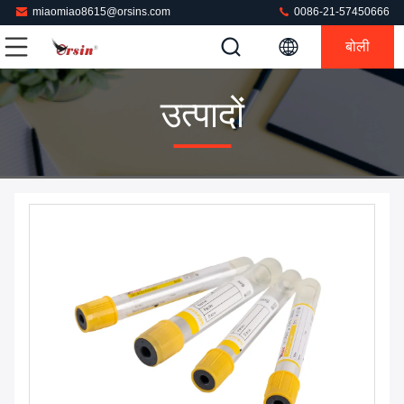
miaomiao8615@orsins.com
0086-21-57450666
बोली
उत्पादों