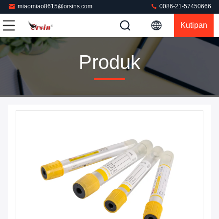
miaomiao8615@orsins.com
0086-21-57450666
Kutipan
Produk