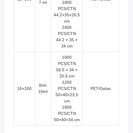
7 ml
1800
PCS/CTN
44.2×35×26,5
cm
2400
PCS/CTN
44.2 × 35 ×
34 cm
1000
PCS/CTN
56.5 × 34 ×
20,5 cm
1200
8ml-
16×100
PCS/CTN
PET/Gelas
10ml
50×40×23,5
cm
1800
PCS/CTN
50×40×34 cm