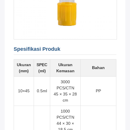
Spesifikasi Produk
Ukuran
SPEC
Ukuran
Bahan
(mm)
(ml)
Kemasan
3000
PCS/CTN
10×45
0.5ml
PP
45 × 35 × 28
cm
1000
PCS/CTN
44 × 30 ×
18,5 cm