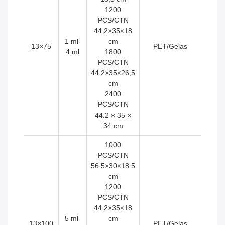
1200
PCS/CTN
44.2×35×18
1 ml-
cm
13×75
PET/Gelas
4 ml
1800
PCS/CTN
44.2×35×26,5
cm
2400
PCS/CTN
44.2 × 35 ×
34 cm
1000
PCS/CTN
56.5×30×18.5
cm
1200
PCS/CTN
44.2×35×18
5 ml-
cm
13×100
PET/Gelas