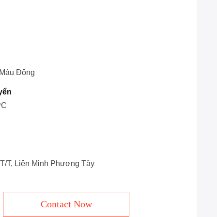
c Máu Đông
yển
PC
, T/T, Liên Minh Phương Tây
Contact Now