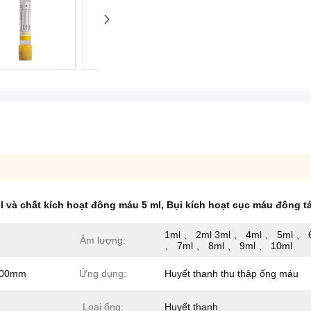
l và chất kích hoạt đông máu 5 ml
,
Bụi kích hoạt cục máu đông t
1ml 、 2ml 3ml 、 4ml 、 5ml 、 
Âm lượng:
、 7ml 、 8ml 、 9ml 、 10ml
100mm
Ứng dụng:
Huyết thanh thu thập ống máu
Loại ống:
Huyết thanh