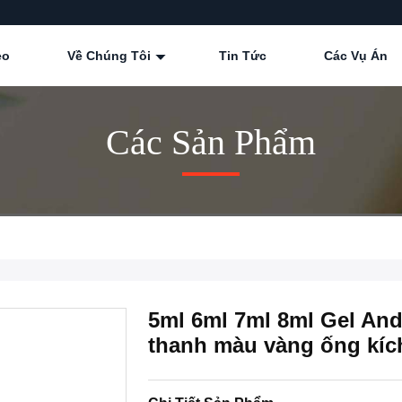
eo
Về Chúng Tôi
Tin Tức
Các Vụ Án
Các Sản Phẩm
5ml 6ml 7ml 8ml Gel And
thanh màu vàng ống kíc