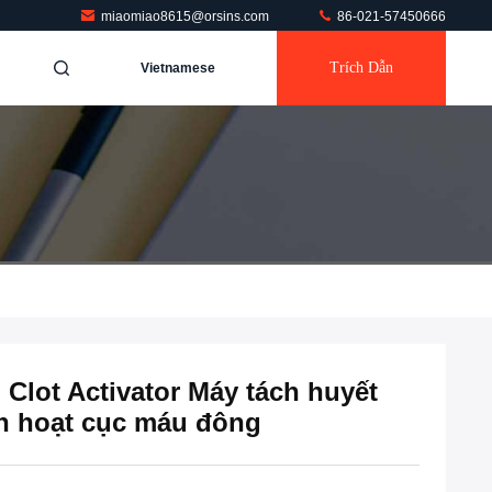
miaomiao8615@orsins.com
86-021-57450666
Trích Dẫn
Vietnamese
 Clot Activator Máy tách huyết
h hoạt cục máu đông