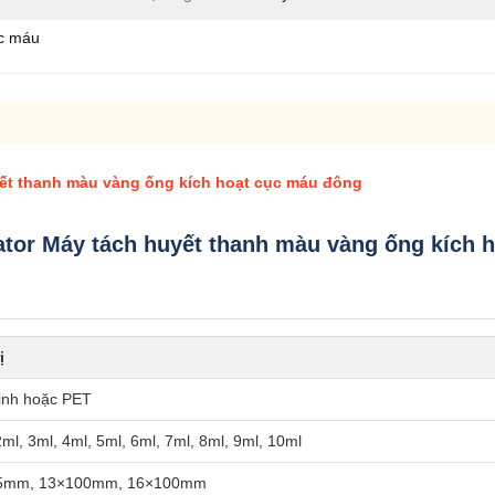
ục máu
uyết thanh màu vàng ống kích hoạt cục máu đông
vator Máy tách huyết thanh màu vàng ống kích 
ị
tinh hoặc PET
2ml, 3ml, 4ml, 5ml, 6ml, 7ml, 8ml, 9ml, 10ml
5mm, 13×100mm, 16×100mm