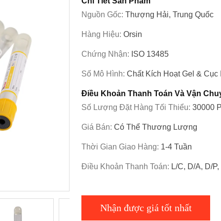
Chi Tiết Sản Phẩm
Nguồn Gốc:
Thượng Hải, Trung Quốc
Hàng Hiệu:
Orsin
Chứng Nhận:
ISO 13485
Số Mô Hình:
Chất Kích Hoạt Gel & Cụ
Điều Khoản Thanh Toán Và Vận Chu
Số Lượng Đặt Hàng Tối Thiểu:
30000 
Giá Bán:
Có Thể Thương Lượng
Thời Gian Giao Hàng:
1-4 Tuần
Điều Khoản Thanh Toán:
L/C, D/A, D/P
Nhận được giá tốt nhất