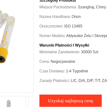
Szczegóły Produktu
Miejsce Pochodzenia:
Szanghaj, Chiny
Nazwa Handlowa:
Orsin
Orzecznictwo:
ISO 13485
Numer Modelu:
Aktywator Żelu I Skrzep
Warunki Płatności I Wysyłki
Minimalne Zamówienie:
30000 Szt
Cena:
Negocjowalne
Czas Dostawy:
1-4 Tygodnie
Zasady Płatności:
L/C, D/A, D/P, T/T,
Uzyskaj najlepszą cenę