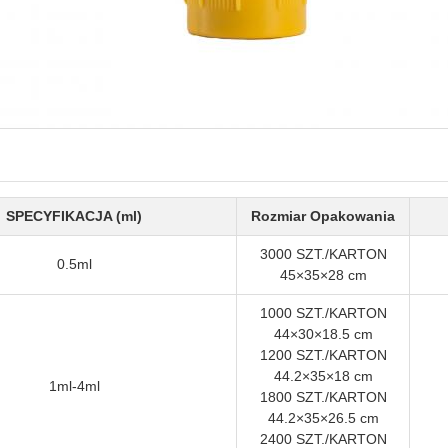
SPECYFIKACJA (ml)
Rozmiar Opakowania
3000 SZT./KARTON
0.5ml
45×35×28 cm
1000 SZT./KARTON
44×30×18.5 cm
1200 SZT./KARTON
44.2×35×18 cm
1ml-4ml
1800 SZT./KARTON
44.2×35×26.5 cm
2400 SZT./KARTON