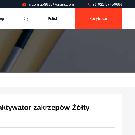
miaomiao8615@orsins.com
86-021-57450666
wy
Zacytować
Polish
i aktywator zakrzepów Żółty