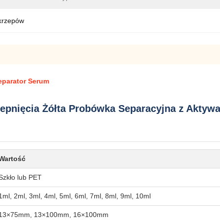
skrzepów
Separator Serum
zepnięcia Żółta Probówka Separacyjna z Aktyw
Wartość
Szkło lub PET
1ml, 2ml, 3ml, 4ml, 5ml, 6ml, 7ml, 8ml, 9ml, 10ml
13×75mm, 13×100mm, 16×100mm