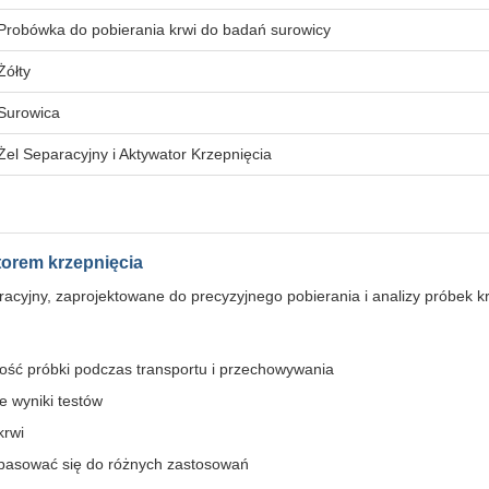
Probówka do pobierania krwi do badań surowicy
Żółty
Surowica
Żel Separacyjny i Aktywator Krzepnięcia
torem krzepnięcia
racyjny, zaprojektowane do precyzyjnego pobierania i analizy próbek 
ność próbki podczas transportu i przechowywania
 wyniki testów
krwi
opasować się do różnych zastosowań