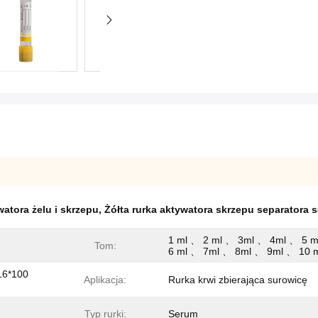
watora żelu i skrzepu
,
Żółta rurka aktywatora skrzepu separatora 
1 ml 、 2 ml 、 3ml 、 4ml 、 5 
Tom:
6 ml 、 7ml 、 8ml 、 9ml 、 10 
16*100
Aplikacja:
Rurka krwi zbierająca surowicę
Typ rurki:
Serum