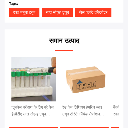
Tags:
रक्त नमूना ट्यूब
रक्त संग्रह ट्यूब
जेल क्लॉट एक्टिवेटर
समान उत्पाद
ग्लूकोज परीक्षण के लिए ग्रे कैप
रेड कैप लिथियम हेपरिन ब्लड
बैंगनी कैप 
ईडीटीए रक्त संग्रह ट्यूब
ट्यूब टेस्टिंग रैपिड सेपरेशन
रक्त परीक
13x75 मिमी रक्त नमूना
क्लॉट एक्टिवेटर जेल सेपरेटर
रक्त परीक्ष