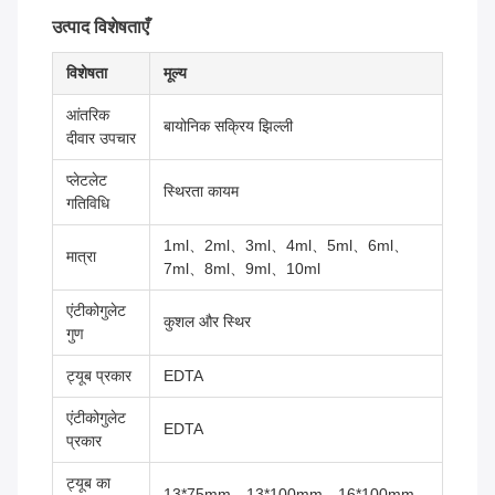
उत्पाद विशेषताएँ
विशेषता
मूल्य
आंतरिक
बायोनिक सक्रिय झिल्ली
दीवार उपचार
प्लेटलेट
स्थिरता कायम
गतिविधि
1ml、2ml、3ml、4ml、5ml、6ml、
मात्रा
7ml、8ml、9ml、10ml
एंटीकोगुलेट
कुशल और स्थिर
गुण
ट्यूब प्रकार
EDTA
एंटीकोगुलेट
EDTA
प्रकार
ट्यूब का
13*75mm、13*100mm、16*100mm