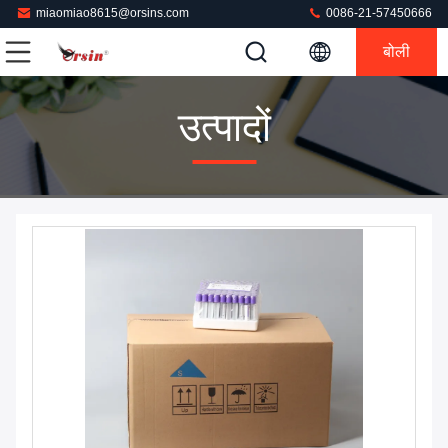
miaomiao8615@orsins.com
0086-21-57450666
बोली
उत्पादों