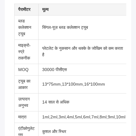
पैरामीटर
मूल्य
ब्लड
कलेक्शन
सिंगल-यूज़ ब्लड कलेक्शन ट्यूब
ट्यूब
माइक्रो-
प्लेटलेट के नुकसान और थक्के के जोखिम को कम करता
स्प्रे
है
तकनीक
MOQ
30000 पीसीएस
ट्यूब का
13*75mm,13*100mm,16*100mm
आकार
उत्पादन
14 साल से अधिक
अनुभव
मात्रा
1ml,2ml,3ml,4ml,5ml,6ml,7ml,8ml,9ml,10ml
एंटीकोगुलेट
कुशल और स्थिर
गुण