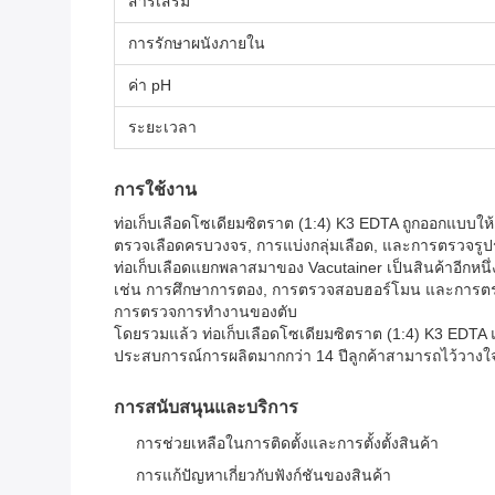
สารเสริม
การรักษาผนังภายใน
ค่า pH
ระยะเวลา
การใช้งาน
ท่อเก็บเลือดโซเดียมซิตราต (1:4) K3 EDTA ถูกออกแบบให้แ
ตรวจเลือดครบวงจร, การแบ่งกลุ่มเลือด, และการตรวจรู
ท่อเก็บเลือดแยกพลาสมาของ Vacutainer เป็นสินค้าอีกหน
เช่น การศึกษาการตอง, การตรวจสอบฮอร์โมน และการตรวจส
การตรวจการทํางานของตับ
โดยรวมแล้ว ท่อเก็บเลือดโซเดียมซิตราต (1:4) K3 EDTA แล
ประสบการณ์การผลิตมากกว่า 14 ปีลูกค้าสามารถไว้วางใ
การสนับสนุนและบริการ
การช่วยเหลือในการติดตั้งและการตั้งตั้งสินค้า
การแก้ปัญหาเกี่ยวกับฟังก์ชันของสินค้า