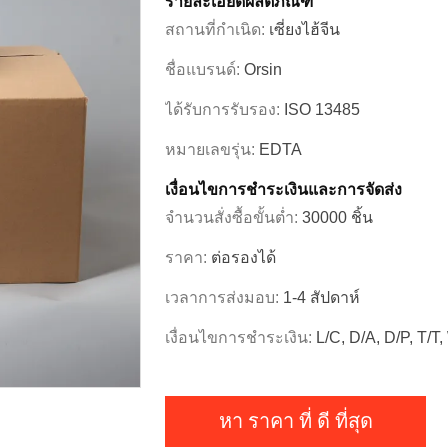
รายละเอียดผลิตภัณฑ์
สถานที่กำเนิด:
เซี่ยงไฮ้จีน
ชื่อแบรนด์:
Orsin
ได้รับการรับรอง:
ISO 13485
หมายเลขรุ่น:
EDTA
เงื่อนไขการชำระเงินและการจัดส่ง
จำนวนสั่งซื้อขั้นต่ำ:
30000 ชิ้น
ราคา:
ต่อรองได้
เวลาการส่งมอบ:
1-4 สัปดาห์
เงื่อนไขการชำระเงิน:
L/C, D/A, D/P, T/T
หา ราคา ที่ ดี ที่สุด