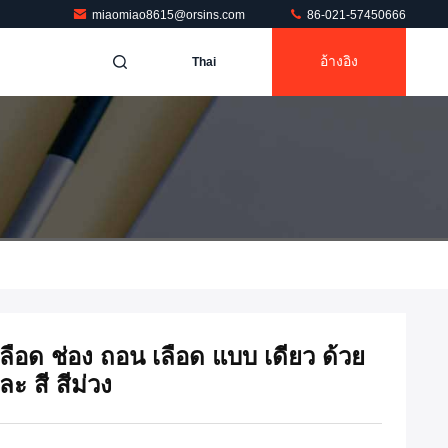
miaomiao8615@orsins.com
86-021-57450666
อ้างอิง
Thai
เลือด ช่อง ถอน เลือด แบบ เดียว ด้วย
ะ สี สีม่วง