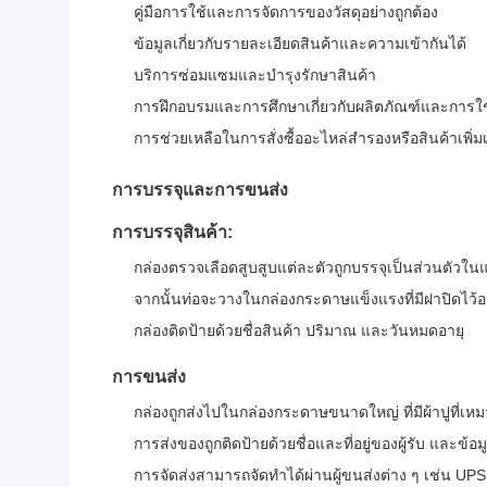
คู่มือการใช้และการจัดการของวัสดุอย่างถูกต้อง
ข้อมูลเกี่ยวกับรายละเอียดสินค้าและความเข้ากันได้
บริการซ่อมแซมและบํารุงรักษาสินค้า
การฝึกอบรมและการศึกษาเกี่ยวกับผลิตภัณฑ์และการใ
การช่วยเหลือในการสั่งซื้ออะไหล่สํารองหรือสินค้าเพิ่ม
การบรรจุและการขนส่ง
การบรรจุสินค้า:
กล่องตรวจเลือดสูบสูบแต่ละตัวถูกบรรจุเป็นส่วนตัวในแ
จากนั้นท่อจะวางในกล่องกระดาษแข็งแรงที่มีฝาปิดไว้อย
กล่องติดป้ายด้วยชื่อสินค้า ปริมาณ และวันหมดอายุ
การขนส่ง
กล่องถูกส่งไปในกล่องกระดาษขนาดใหญ่ ที่มีผ้าปูที่เ
การส่งของถูกติดป้ายด้วยชื่อและที่อยู่ของผู้รับ และข้อมู
การจัดส่งสามารถจัดทําได้ผ่านผู้ขนส่งต่าง ๆ เช่น U