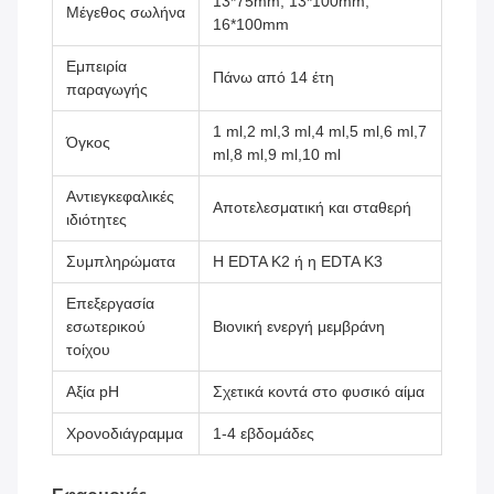
13*75mm, 13*100mm,
Μέγεθος σωλήνα
16*100mm
Εμπειρία
Πάνω από 14 έτη
παραγωγής
1 ml,2 ml,3 ml,4 ml,5 ml,6 ml,7
Όγκος
ml,8 ml,9 ml,10 ml
Αντιεγκεφαλικές
Αποτελεσματική και σταθερή
ιδιότητες
Συμπληρώματα
Η EDTA K2 ή η EDTA K3
Επεξεργασία
εσωτερικού
Βιονική ενεργή μεμβράνη
τοίχου
Αξία pH
Σχετικά κοντά στο φυσικό αίμα
Χρονοδιάγραμμα
1-4 εβδομάδες