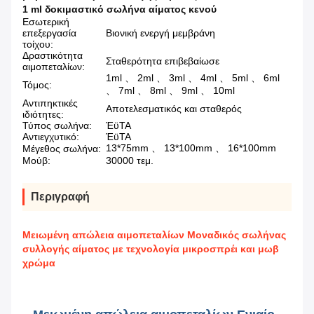
1 ml δοκιμαστικό σωλήνα αίματος κενού
Εσωτερική
επεξεργασία
Βιονική ενεργή μεμβράνη
τοίχου:
Δραστικότητα
Σταθερότητα επιβεβαίωσε
αιμοπεταλίων:
1ml 、 2ml 、 3ml 、 4ml 、 5ml 、 6ml
Τόμος:
、 7ml 、 8ml 、 9ml 、 10ml
Αντιπηκτικές
Αποτελεσματικός και σταθερός
ιδιότητες:
Τύπος σωλήνα:
ΈϋΤΑ
Αντιεγχυτικό:
ΈϋΤΑ
13*75mm 、 13*100mm 、 16*100mm
Μέγεθος σωλήνα:
Μούβ:
30000 τεμ.
Περιγραφή
Μειωμένη απώλεια αιμοπεταλίων Μοναδικός σωλήνας
συλλογής αίματος με τεχνολογία μικροσπρέι και μωβ
χρώμα