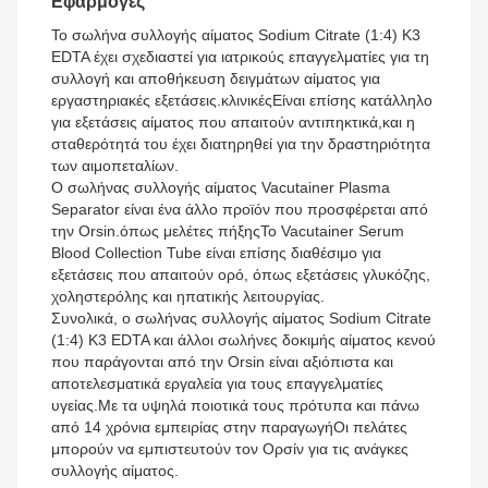
Εφαρμογές
Το σωλήνα συλλογής αίματος Sodium Citrate (1:4) K3
EDTA έχει σχεδιαστεί για ιατρικούς επαγγελματίες για τη
συλλογή και αποθήκευση δειγμάτων αίματος για
εργαστηριακές εξετάσεις.κλινικέςΕίναι επίσης κατάλληλο
για εξετάσεις αίματος που απαιτούν αντιπηκτικά,και η
σταθερότητά του έχει διατηρηθεί για την δραστηριότητα
των αιμοπεταλίων.
Ο σωλήνας συλλογής αίματος Vacutainer Plasma
Separator είναι ένα άλλο προϊόν που προσφέρεται από
την Orsin.όπως μελέτες πήξηςΤο Vacutainer Serum
Blood Collection Tube είναι επίσης διαθέσιμο για
εξετάσεις που απαιτούν ορό, όπως εξετάσεις γλυκόζης,
χοληστερόλης και ηπατικής λειτουργίας.
Συνολικά, ο σωλήνας συλλογής αίματος Sodium Citrate
(1:4) K3 EDTA και άλλοι σωλήνες δοκιμής αίματος κενού
που παράγονται από την Orsin είναι αξιόπιστα και
αποτελεσματικά εργαλεία για τους επαγγελματίες
υγείας.Με τα υψηλά ποιοτικά τους πρότυπα και πάνω
από 14 χρόνια εμπειρίας στην παραγωγήΟι πελάτες
μπορούν να εμπιστευτούν τον Ορσίν για τις ανάγκες
συλλογής αίματος.