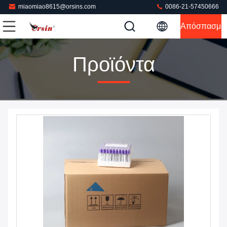
miaomiao8615@orsins.com
0086-21-57450666
Απόσπασμα
Προϊόντα