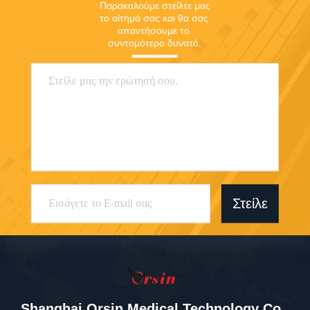
Παρακαλούμε στείλτε μας 
το αίτημά σας και θα σας 
απαντήσουμε το 
συντομότερο δυνατό.
Στείλε
Shanghai Orsin Medical Technology Co.,