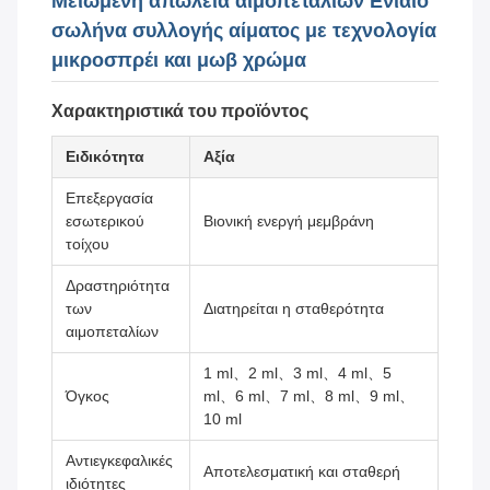
Μειωμένη απώλεια αιμοπεταλίων Ενιαίο
σωλήνα συλλογής αίματος με τεχνολογία
μικροσπρέι και μωβ χρώμα
Χαρακτηριστικά του προϊόντος
Ειδικότητα
Αξία
Επεξεργασία
εσωτερικού
Βιονική ενεργή μεμβράνη
τοίχου
Δραστηριότητα
των
Διατηρείται η σταθερότητα
αιμοπεταλίων
1 ml、2 ml、3 ml、4 ml、5
Όγκος
ml、6 ml、7 ml、8 ml、9 ml、
10 ml
Αντιεγκεφαλικές
Αποτελεσματική και σταθερή
ιδιότητες