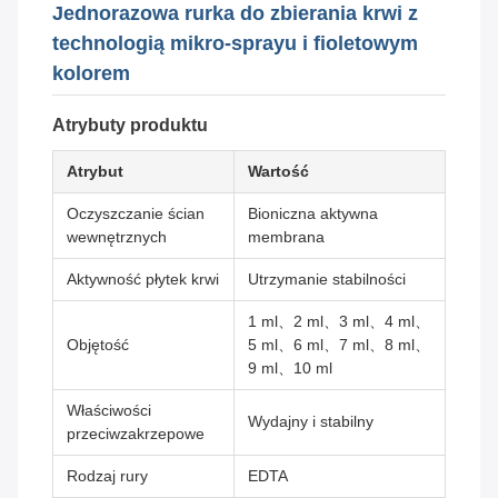
Jednorazowa rurka do zbierania krwi z
technologią mikro-sprayu i fioletowym
kolorem
Atrybuty produktu
Atrybut
Wartość
Oczyszczanie ścian
Bioniczna aktywna
wewnętrznych
membrana
Aktywność płytek krwi
Utrzymanie stabilności
1 ml、2 ml、3 ml、4 ml、
Objętość
5 ml、6 ml、7 ml、8 ml、
9 ml、10 ml
Właściwości
Wydajny i stabilny
przeciwzakrzepowe
Rodzaj rury
EDTA