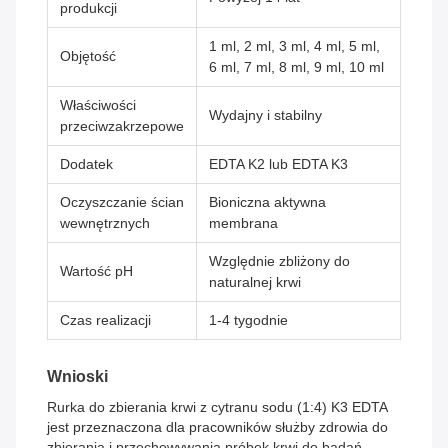
produkcji
1 ml, 2 ml, 3 ml, 4 ml, 5 ml,
Objętość
6 ml, 7 ml, 8 ml, 9 ml, 10 ml
Właściwości
Wydajny i stabilny
przeciwzakrzepowe
Dodatek
EDTA K2 lub EDTA K3
Oczyszczanie ścian
Bioniczna aktywna
wewnętrznych
membrana
Względnie zbliżony do
Wartość pH
naturalnej krwi
Czas realizacji
1-4 tygodnie
Wnioski
Rurka do zbierania krwi z cytranu sodu (1:4) K3 EDTA
jest przeznaczona dla pracowników służby zdrowia do
zbierania i przechowywania próbek krwi do badań