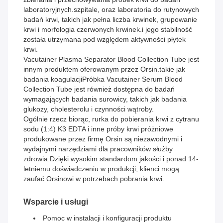
laboratoryjnych.szpitale, oraz laboratoria do rutynowych
badań krwi, takich jak pełna liczba krwinek, grupowanie
krwi i morfologia czerwonych krwinek.i jego stabilność
została utrzymana pod względem aktywności płytek
krwi.
Vacutainer Plasma Separator Blood Collection Tube jest
innym produktem oferowanym przez Orsin.takie jak
badania koagulacjiPróbka Vacutainer Serum Blood
Collection Tube jest również dostępna do badań
wymagających badania surowicy, takich jak badania
glukozy, cholesterolu i czynności wątroby.
Ogólnie rzecz biorąc, rurka do pobierania krwi z cytranu
sodu (1:4) K3 EDTA i inne próby krwi próżniowe
produkowane przez firmę Orsin są niezawodnymi i
wydajnymi narzędziami dla pracowników służby
zdrowia.Dzięki wysokim standardom jakości i ponad 14-
letniemu doświadczeniu w produkcji, klienci mogą
zaufać Orsinowi w potrzebach pobrania krwi.
Wsparcie i usługi
Pomoc w instalacji i konfiguracji produktu