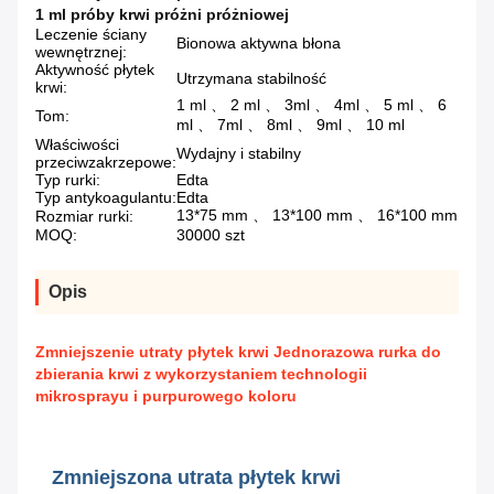
1 ml próby krwi próżni próżniowej
Leczenie ściany
Bionowa aktywna błona
wewnętrznej:
Aktywność płytek
Utrzymana stabilność
krwi:
1 ml 、 2 ml 、 3ml 、 4ml 、 5 ml 、 6
Tom:
ml 、 7ml 、 8ml 、 9ml 、 10 ml
Właściwości
Wydajny i stabilny
przeciwzakrzepowe:
Typ rurki:
Edta
Typ antykoagulantu:
Edta
13*75 mm 、 13*100 mm 、 16*100 mm
Rozmiar rurki:
MOQ:
30000 szt
Opis
Zmniejszenie utraty płytek krwi Jednorazowa rurka do
zbierania krwi z wykorzystaniem technologii
mikrosprayu i purpurowego koloru
Zmniejszona utrata płytek krwi