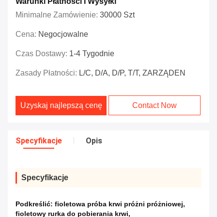
Warunki Płatności I Wysyłki
Minimalne Zamówienie:
30000 Szt
Cena:
Negocjowalne
Czas Dostawy:
1-4 Tygodnie
Zasady Płatności:
L/C, D/A, D/P, T/T, ZARZĄDEN
Uzyskaj najlepszą cenę
Contact Now
Specyfikacje
Opis
Specyfikacje
Podkreślić:
fioletowa próba krwi próżni próżniowej
,
fioletowy rurka do pobierania krwi
,