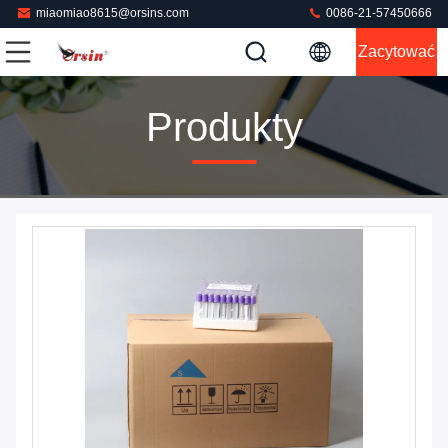
miaomiao8615@orsins.com
0086-21-57450666
Zacytować
Produkty