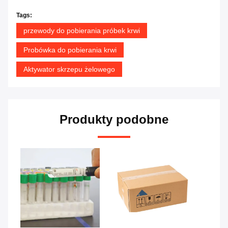
Tags:
przewody do pobierania próbek krwi
Probówka do pobierania krwi
Aktywator skrzepu żelowego
Produkty podobne