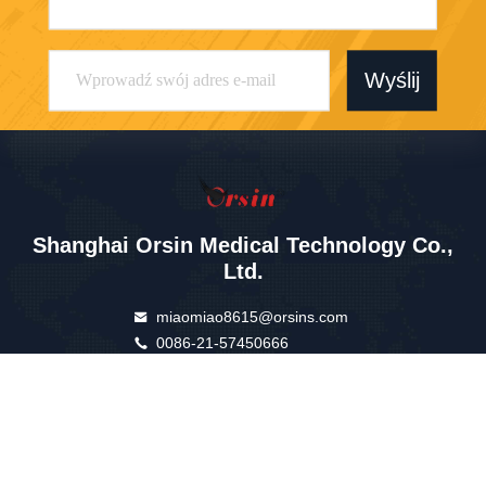
Wyślij
Shanghai Orsin Medical Technology Co.,
Ltd.
miaomiao8615@orsins.com
0086-21-57450666
Budynek A, nr 599 Wanhua
Road, miasto Zhelin, obszar
Fengxian, Szanghaj, Chiny